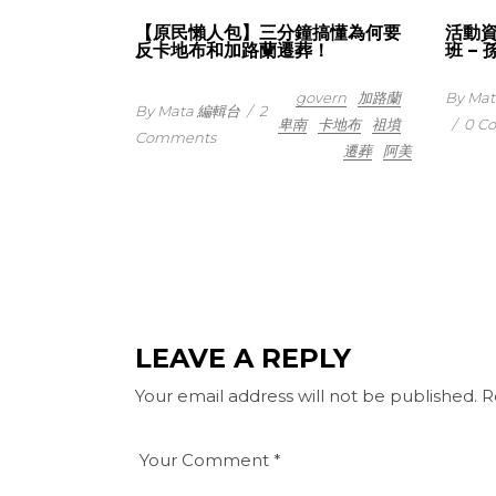
活動
【原民懶人包】三分鐘搞懂為何要
班 –
反卡地布和加路蘭遷葬！
By M
govern
加路蘭
By Mata 編輯台
/
2
/
0 C
卑南
卡地布
祖墳
Comments
遷葬
阿美
LEAVE A REPLY
Your email address will not be published.
R