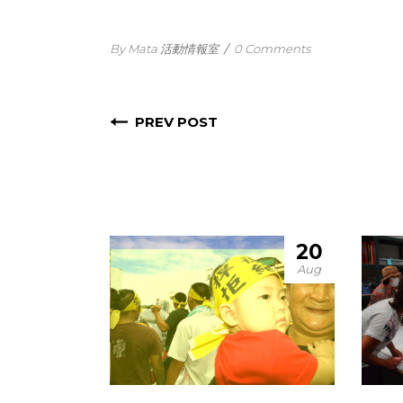
By Mata 活動情報室
/
0 Comments
PREV POST
20
Aug