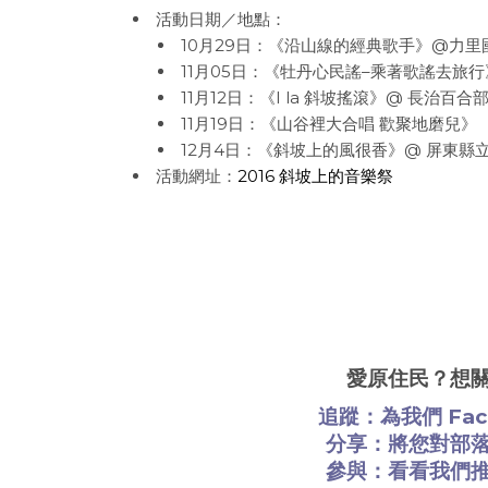
活動日期／地點：
10月29日：《沿山線的經典歌手》@力里
11月05日：《牡丹心民謠–乘著歌謠去旅行
11月12日：《I la 斜坡搖滾》@ 長治百合
11月19日：《山谷裡大合唱 歡聚地磨兒》
12月4日：《斜坡上的風很香》@ 屏東縣
活動網址：
2016 斜坡上的音樂祭
愛原住民？想
追蹤：為我們
Fa
分享：將您對部
參與：看看
我們