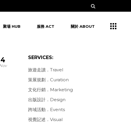
聚場 HUB
服務 ACT
關於 ABOUT
SERVICES:
4
Nov
旅遊走讀．Travel
策展規劃．Curation
文化行銷．Marketing
出版設計．Design
跨域活動．Events
視覺記述．Visual