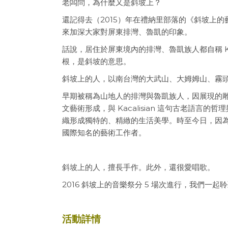
老闆問，為什麼又是斜坡上？
還記得去（2015）年在禮納里部落的《斜坡上
來加深大家對屏東排灣、魯凱的印象。
話說，居住於屏東境內的排灣、魯凱族人都自稱 Kacal
根，是斜坡的意思。
斜坡上的人，以南台灣的大武山、大姆姆山、霧
早期被稱為山地人的排灣與魯凱族人，因展現的
文藝術形成，與 Kacalisian 這句古老語
織形成獨特的、精緻的生活美學。時至今日，因
國際知名的藝術工作者。
斜坡上的人，擅長手作。此外，還很愛唱歌。
2016 斜坡上的音樂祭分 5 場次進行，我們一起
活動詳情