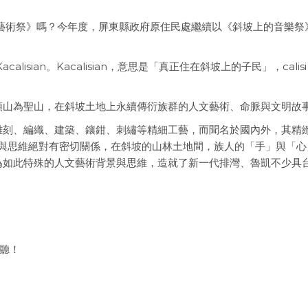
的藝術祭》嗎？今年度，屏東縣政府原住民處繼續以《斜坡上的音樂祭
isian。Kacalisian，意思是「真正住在斜坡上的子民」，calisi
頭山為聖山，在斜坡土地上永續傳衍族群的人文藝術、命脈與文明故
雕刻、編織、建築、鑲鉗、刺繡等精細工藝，而聞名於國內外，其精
言的哲理與思維絕對有密切關係，在斜坡的山林土地間，族人的「手」與「
為如此特殊的人文藝術背景與思維，造就了新一代排灣、魯凱不少具
聆聽！