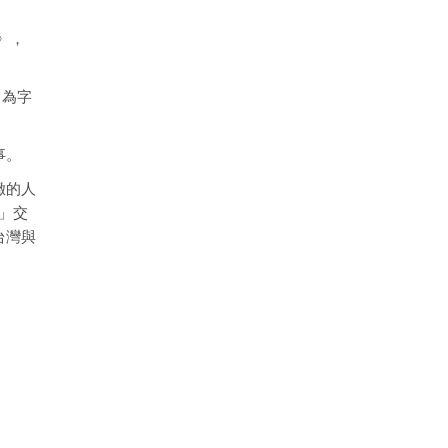
》，
 為字
事。
緻的人
心」交
台灣與