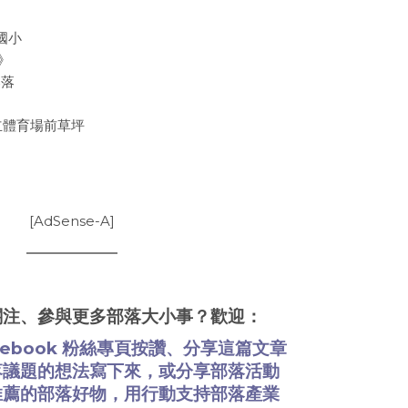
國小
》
部落
立體育場前草坪
[AdSense-A]
關注、參與更多部落大小事？歡迎：
cebook 粉絲專頁
按讚、分享這篇文章
落議題的想法
寫下來
，或
分享部落活動
推薦的部落好物
，用行動支持部落產業