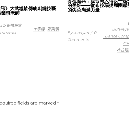
各種差異，是台灣人得以一起
的美好——從布拉瑞揚舞團感
資訊》大武壠族傳統刺繡技藝
的尖尖滿滿力量
 孫業琪老師
ata 活動情報室
十字繡
孫業琪
Bularey
omments
By senayan
/
0
Dance Com
Comments
cul
布拉瑞
equired fields are marked
*