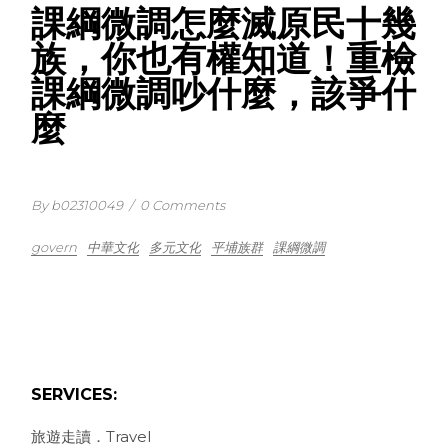
課綱微調怎麼滅原民十幾
族，你也有權知道！重檢
課綱微調吵什麼，該爭什
麼
By b02310049
/
0 Comments
govern
中華文化
多元文化
平埔族群
課綱微調
SERVICES:
旅遊走讀．Travel