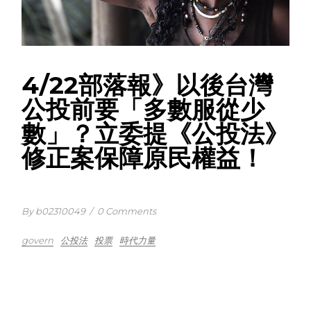
4/22部落報》以後台灣
公投前要「多數服從少
數」？立委提《公投法》
修正案保障原民權益！
By b02310049
/
0 Comments
govern
公投法
投票
時代力量