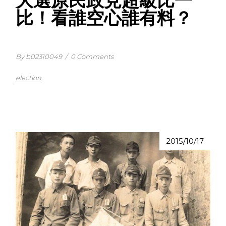
大選原民政見超級比一
比！看誰空心誰有料？
By b02310049
/
0 Comments
election
2015/10/17