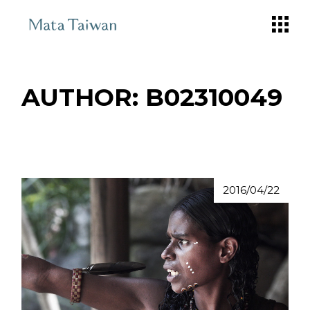
Skip
to
the
content
AUTHOR: B02310049
2016/04/22