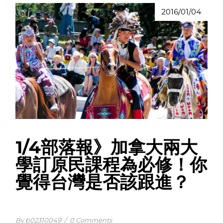
2016/01/04
1/4部落報》加拿大兩大
學訂原民課程為必修！你
覺得台灣是否該跟進？
By b02310049
/
0 Comments