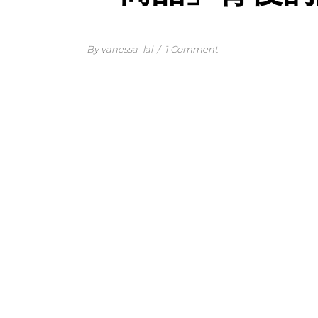
By vanessa_lai
/
1 Comment