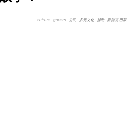
culture
govern
公民
多元文化
補助
賽德克‧巴萊