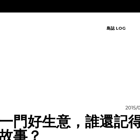
島誌 LOG
2015/0
一門好生意，誰還記
故事？