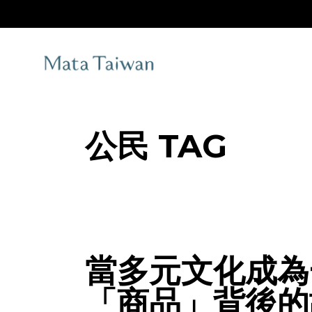
Skip
to
the
content
公民 TAG
當多元文化成為
「商品」背後的