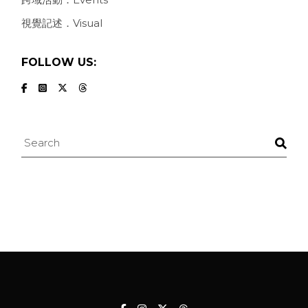
視覺記述．Visual
FOLLOW US:
Search