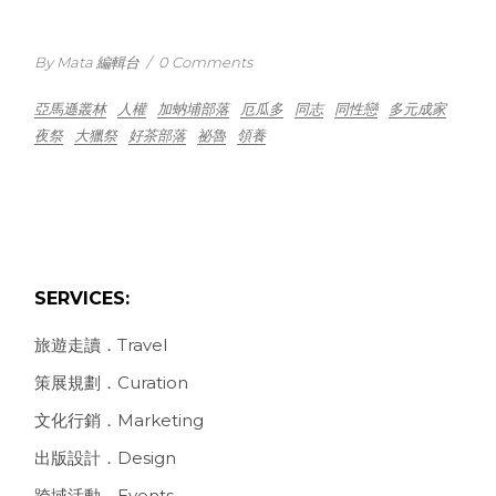
By Mata 編輯台
/
0 Comments
亞馬遜叢林
人權
加蚋埔部落
厄瓜多
同志
同性戀
多元成家
夜祭
大獵祭
好茶部落
祕魯
領養
SERVICES:
旅遊走讀．Travel
策展規劃．Curation
文化行銷．Marketing
出版設計．Design
跨域活動．Events