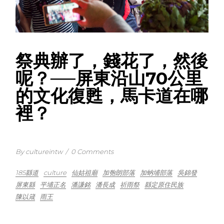
祭典辦了，錢花了，然後
呢？──屏東沿山70公里
的文化復甦，馬卡道在哪
裡？
By cultureintw
/
0 Comments
185縣道
culture
仙姑祖廟
加匏朗部落
加蚋埔部落
吳錦發
屏東縣
平埔正名
潘謙銘
潘長成
祈雨祭
縣定原住民族
陳以箴
雨王