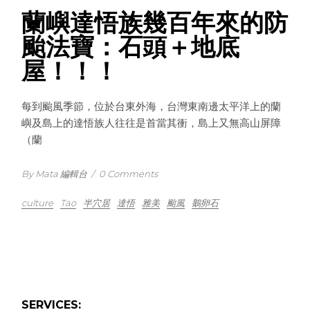
蘭嶼達悟族幾百年來的防
颱法寶：石頭＋地底
屋！！！
每到颱風季節，位於台東外海，台灣東南邊太平洋上的蘭
嶼及島上的達悟族人往往是首當其衝，島上又無高山屏障
（蘭
By Mata 編輯台
/
0 Comments
culture
Tao
半穴居
達悟
雅美
颱風
鵝卵石
SERVICES: