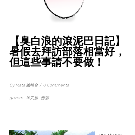
【臭白浪的滾泥巴日記】
暑假去拜訪部落相當好，
但這些事請不要做！
By Mata 編輯台
/
0 Comments
govern
半穴居
部落