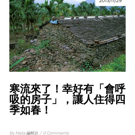
2013/11/29
寒流來了！幸好有「會呼
吸的房子」，讓人住得四
季如春！
By Mata 編輯台
/
0 Comments