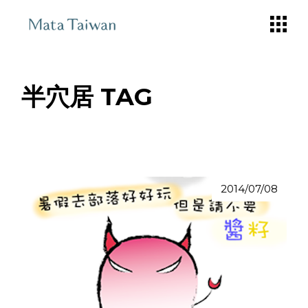
Skip
to
the
content
半穴居 TAG
2014/07/08