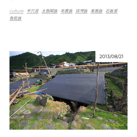
culture
半穴居
太魯閣族
布農族
排灣族
泰雅族
石板屋
魯凱族
2013/08/21