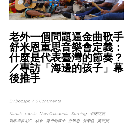
老外一個問題逼金曲歌手
舒米恩重思音樂會定義：
什麼是代表臺灣的節奏？
／專訪「海邊的孩子」幕
後推手
By bbpspp
/
0 Comments
Kanak
music
New Caledonia
Suming
卡納克族
新喀里多尼亞
枋寮
海邊的孩子
舒米恩
音樂會
黃宏寶