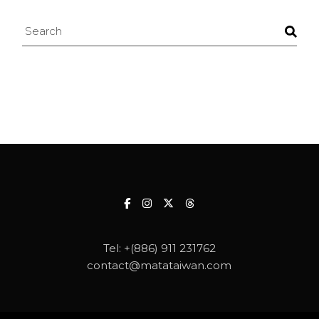
Search
Tel:
+(886) 911 231762
contact@matataiwan.com