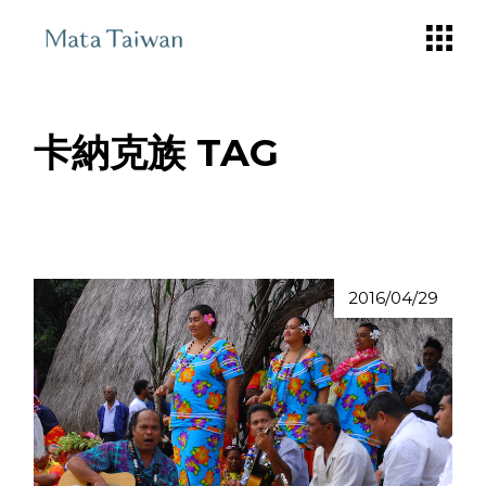
Skip
to
the
content
卡納克族 TAG
2016/04/29