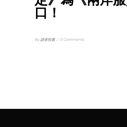
口！
By 讀者投書
/
0 Comments