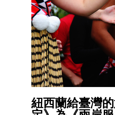
紐西蘭給臺灣的
定》為《兩岸服