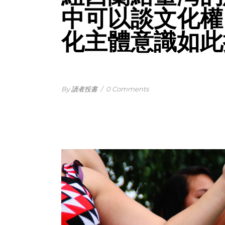
中可以談文化權
化主體意識如此
By 讀者投書
/
0 Comments