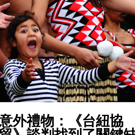
意外禮物：《台紐協
貿》談判找到了關鍵