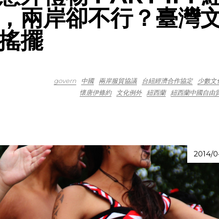
，兩岸卻不行？臺灣
搖擺
govern
中國
兩岸服貿協議
台紐經濟合作協定
少數文
懷唐伊條約
文化例外
紐西蘭
紐西蘭中國自由
2014/0