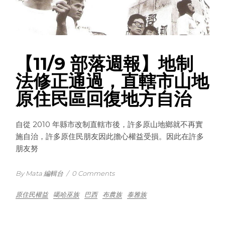
【11/9 部落週報】地制
法修正通過，直轄市山地
原住民區回復地方自治
自從 2010 年縣市改制直轄市後，許多原山地鄉就不再實
施自治，許多原住民朋友因此擔心權益受損。因此在許多
朋友努
By Mata 編輯台
/
0 Comments
原住民權益
噶哈巫族
巴西
布農族
泰雅族