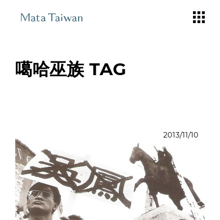
Skip
to
the
content
噶哈巫族 TAG
2013/11/10