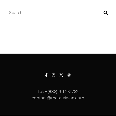
Search
Tel:
+(886) 911 231762
contact@matataiwan.com