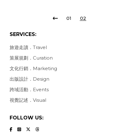
POSTS
01
02
PAGINATION
SERVICES:
旅遊走讀．Travel
策展規劃．Curation
文化行銷．Marketing
出版設計．Design
跨域活動．Events
視覺記述．Visual
FOLLOW US: