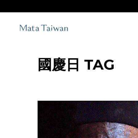
Skip
to
the
content
國慶日 TAG