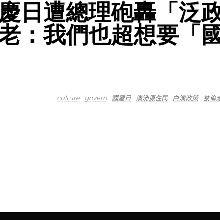
慶日遭總理砲轟「泛
老：我們也超想要「
culture
govern
國慶日
澳洲原住民
白澳政策
被偷