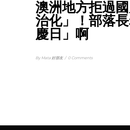
澳洲地方拒過國
治化」！部落長
慶日」啊
By Mata 好朋友
/
0 Comments