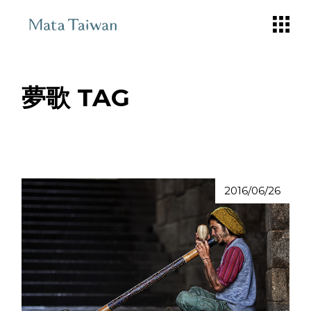
Skip
to
the
content
夢歌 TAG
2016/06/26