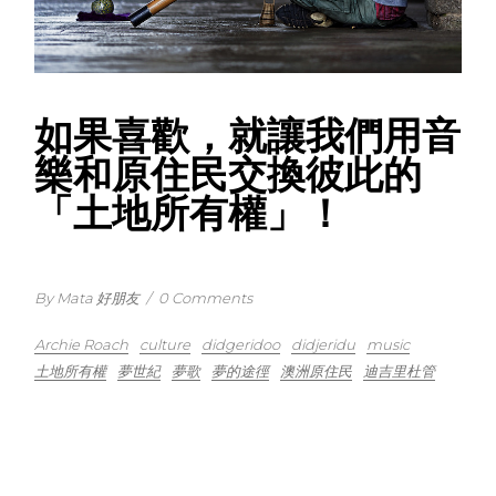
如果喜歡，就讓我們用音
樂和原住民交換彼此的
「土地所有權」！
By Mata 好朋友
/
0 Comments
Archie Roach
culture
didgeridoo
didjeridu
music
土地所有權
夢世紀
夢歌
夢的途徑
澳洲原住民
迪吉里杜管