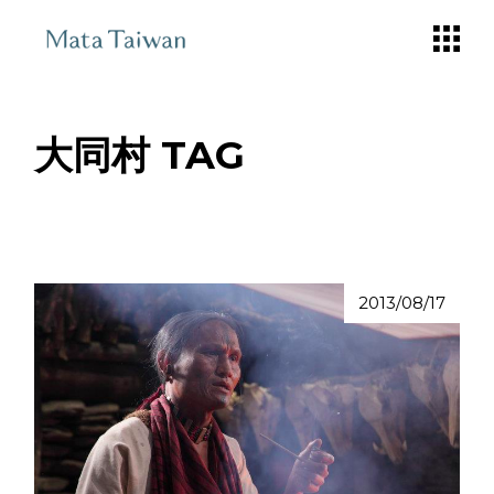
Skip
to
the
content
大同村 TAG
2013/08/17