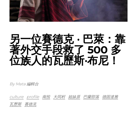
另一位賽德克 ‧ 巴萊：靠
著外交手段救了 500 多
位族人的瓦歷斯‧布尼！
By Mata 編輯台
culture
profile
南投
大同村
姐妹原
巴蘭部落
德固達雅
瓦歷斯
賽德克