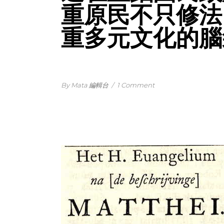
重原民不只修法
重多元文化的腦
By Mata 編輯台
/
1 Comment