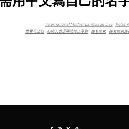
需用中文寫自己的名
International Mother Language Day
Kolas Y
世界母語日
公職人員選罷法修正草案
姓名條例
姓名條例修