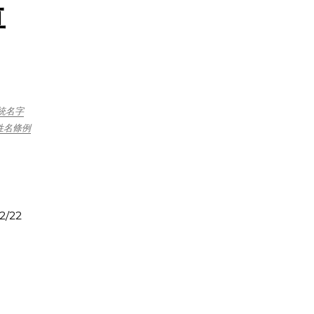
尊
統名字
姓名條例
2/22