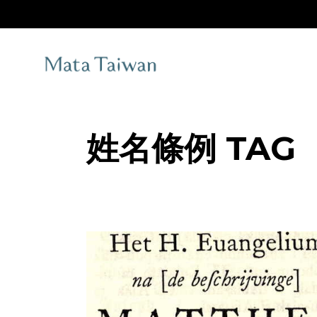
Skip
to
the
content
姓名條例 TAG