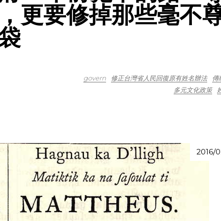
，更要修掉那些毫不
袋
govern
修正台灣省人民回復原有姓名辦法
傳
多元文化政策
2016/0