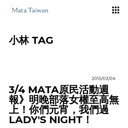
Skip
to
the
content
小林 TAG
2015/03/04
3/4 MATA原民活動週
報》明晚部落女權至高無
上！你們元宵，我們過
LADY'S NIGHT！