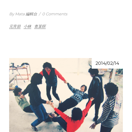
By Mata 編輯台
/
0 Comments
元宵節
小林
查某暝
2014/02/14