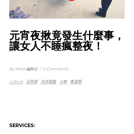
元宵夜揪竟發生什麼事，
讓女人不睡瘋整夜！
By Mata 編輯台
/
0 Comments
culture
元宵節
大武壠族
小林
查某暝
SERVICES: