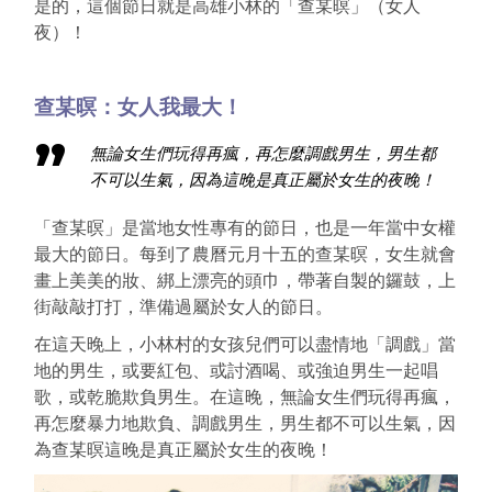
是的，這個節日就是高雄小林的「查某暝」（女人
夜）！
查某暝：女人我最大！
無論女生們玩得再瘋，再怎麼調戲男生，男生都
不可以生氣，因為這晚是真正屬於女生的夜晚！
「查某暝」是當地女性專有的節日，也是一年當中女權
最大的節日。每到了農曆元月十五的查某暝，女生就會
畫上美美的妝、綁上漂亮的頭巾，帶著自製的鑼鼓，上
街敲敲打打，準備過屬於女人的節日。
在這天晚上，小林村的女孩兒們可以盡情地「調戲」當
地的男生，或要紅包、或討酒喝、或強迫男生一起唱
歌，或乾脆欺負男生。在這晚，無論女生們玩得再瘋，
再怎麼暴力地欺負、調戲男生，男生都不可以生氣，因
為查某暝這晚是真正屬於女生的夜晚！