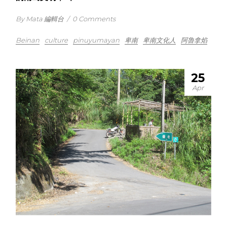
By Mata 編輯台
/
0 Comments
Beinan
culture
pinuyumayan
卑南
卑南文化人
阿魯拿焰
25
Apr