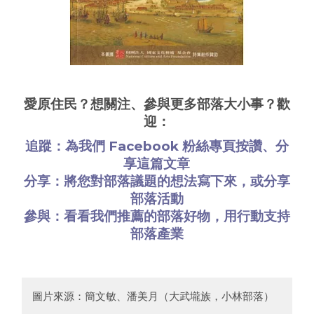
愛原住民？想關注、參與更多部落大小事？歡
迎：
追蹤：為我們
Facebook 粉絲專頁
按讚、分
享這篇文章
分享：將您對部落議題的想法
寫下來
，或
分享
部落活動
參與：看看
我們推薦的部落好物
，用行動支持
部落產業
圖片來源：簡文敏、潘美月（大武壠族，小林部落）