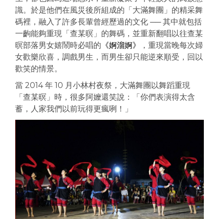
識。於是他們在風災後所組成的「大滿舞團」的精采舞
碼裡，融入了許多長輩曾經歷過的文化 ── 其中就包括
一齣能夠重現「查某暝」的舞碼，並重新翻唱以往查某
暝部落男女嬉鬧時必唱的
《婀溜婀》
，重現當晚
每次婦
女歡樂欣喜，調戲男生，而男生卻只能逆來順受，回以
歡笑的情景。
當 2014 年 10 月小林村夜祭，大滿舞團以舞蹈重現
「查某暝」時，很多阿嬤還笑說：「你們表演得太含
蓄，人家我們以前玩得更瘋咧！」