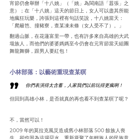
宵節仍會舉辦「十八姚」（「姚」為閩南語「囂張」之
意）；在「十八姚」這天的節日上，女人可以盡其所能
地瘋狂玩樂，誇張到這裡有句話笑說，十八姚當天：
「爬籬笆、撞豬寮，查某凍未條（女人受不了）。」
翻過山脈，在花蓮富里一帶，也有許多來自高雄的大武
壠族人，而他們的婆婆媽媽至今仍會在元宵節當天組團
舞龍舞獅，跟男人要紅包！
小林部落：以藝術重現查某暝
你們表演得太含蓄，人家我們以前玩得更瘋咧！
但回到高雄小林，是否就真的再也看不到查某暝了呢？
不，當然可以！
2009 年的莫拉克風災造成舊小林部落 500 餘族人喪
生，卻也因為這場惡水，重新凝聚了年輕族人的民族意