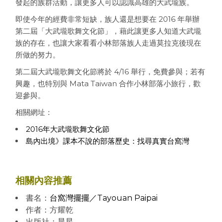
發起的族群活動，讓更多人可以認識
高雄的大武壠族。
即使今年的經費非常短缺，族人還是想要在 2016 年舉辦
第二屆「大武壠歌舞文化節」，藉此讓更多人知道大武壠
族的存在，也讓大家看看小林部落族人走過莫拉克後現在
所做的努力
。
第二屆大武壠歌舞文化節將於 4/16 舉行，免費參與；若有
興趣，也特別與 Mata Taiwan 合作小林部落小旅行，歡
迎參與。
相關網址：
2016年大武壠歌舞文化節
島內出境》課本不說的部落歷史：找尋真實台窩灣
相關內容推薦
書名：
台窩灣擺擺／Tayouan Paipai
作者：方耀乾
出版社：晨星