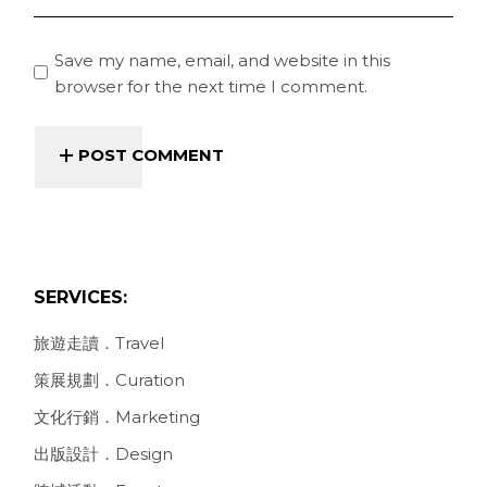
Save my name, email, and website in this
browser for the next time I comment.
POST COMMENT
SERVICES:
旅遊走讀．Travel
策展規劃．Curation
文化行銷．Marketing
出版設計．Design