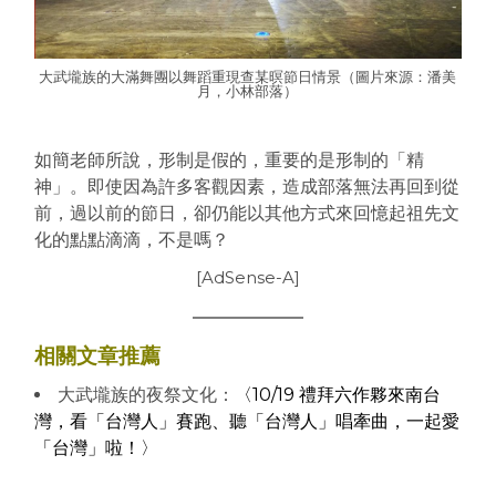
大武壠族的大滿舞團以舞蹈重現查某暝節日情景（圖片來源：潘美
月，小林部落）
如簡老師所說，形制是假的，重要的是形制的「精
神」。即使因為許多客觀因素，造成部落無法再回到從
前，過以前的節日，卻仍能以其他方式來回憶起祖先文
化的點點滴滴，不是嗎？
[AdSense-A]
相關文章推薦
大武壠族的夜祭文化：
〈10/19 禮拜六作夥來南台
灣，看「台灣人」賽跑、聽「台灣人」唱牽曲，一起愛
「台灣」啦！〉