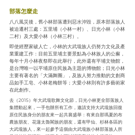
部落怎麼走
八八風災後，舊小林部落遭到惡水沖毀，原本部落族人
被迫遷村三處：五里埔（小林一村）、日光小林（小林
二村）及大愛小林（小林三村）。
即使經歷家破人亡，小林的大武壠族人仍努力文化及產
業重建工作：目前五里埔主要景點為小林族人的公廨，
每年十月小林夜祭即在此舉行，此外還有平埔文物館，
是台灣唯一以平埔原住民族為主題的博物館；日光小林
主要有著名的「大滿舞團」，及族人努力推動的文創商
品如手工皂、小林老梅餅等；大愛小林則有許多藝術家
在此創作。
去（2015）年大武壠歌舞文化節，日光小林更全部落族人
集體動起來
，一手包辦所有工作，邀請支持大武壠族回復
原住民族身分的朋友來一起共襄盛舉：有來自那瑪夏的布
農族朋友、花蓮太魯閣族的朋友，還有甲仙、杉林各區的
大武壠族人，來一起參予這個由大
武壠族小林部落族人所