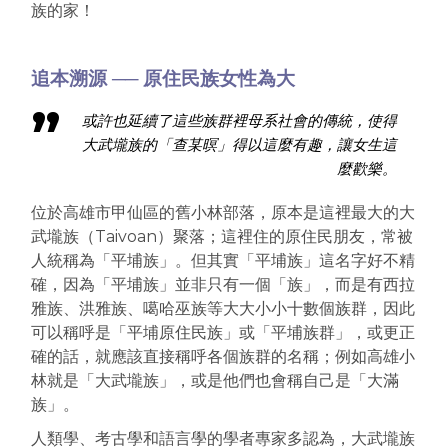
族的家！
追本溯源 ── 原住民族女性為大
或許也延續了這些族群裡母系社會的傳統，使得
大武壠族的「查某暝」得以這麼有趣，讓女生這
麼歡樂。
位於高雄市甲仙區的舊小林部落，原本是這裡最大的大
武壠族（Taivoan）聚落；這裡住的原住民朋友，常被
人統稱為「平埔族」。但其實「平埔族」這名字好不精
確，因為「平埔族」並非只有一個「族」，而是有西拉
雅族、洪雅族、噶哈巫族等大大小小十數個族群，因此
可以稱呼是「平埔原住民族」或「平埔族群」，或更正
確的話，就應該直接稱呼各個族群的名稱；例如高雄小
林就是「大武壠族」，或是他們也會稱自己是「大滿
族」。
人類學、考古學和語言學的學者專家多認為，大武壠族