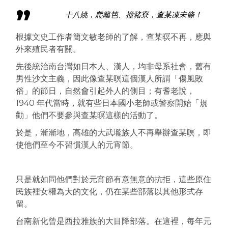
十八姚，爬籬笆、撞豬寮，查某凍未條！
根據文史工作者簡文敏老師的了解，查某暝不再，應與
外來殖民者有關。
先後統治南台灣如日本人、漢人，均非母系社會，舊有
男性沙文主義，因此像查某暝這個漢人所謂「傷風敗
俗」的節日，自然會引起外人的側目；有耆老說，
1940 年代當時，就有些日本國小老師或警察開始「規
勸」他們不要參與查某暝這樣的活動了。
於是，漸漸地，高雄的大武壠族人不再舉辦查某暝，即
使他們至今不習慣漢人的元宵節。
只是就如同他們對於元宵節有意無意的抗拒，這些原住
民族裡女權為大的文化，仍在某些部落以其他形式存
留。
台南新化曾是西拉雅族的大目降部落。在這裡，每年元