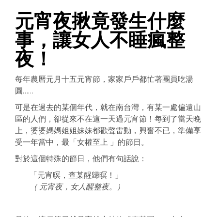
元宵夜揪竟發生什麼
事，讓女人不睡瘋整
夜！
每年農曆元月十五元宵節，家家戶戶都忙著團員吃湯
圓……
可是在過去的某個年代，就在南台灣，有某一處偏遠山
區的人們，卻從來不在這一天過元宵節！每到了當天晚
上，婆婆媽媽姐姐妹妹都歡聲雷動，興奮不已，準備享
受一年當中，最「女權至上 」的節日。
對於這個特殊的節日，他們有句話說：
「元宵暝，查某醒歸暝！」
（ 元宵夜，女人醒整夜。）