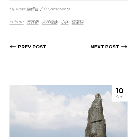
By Mata 編輯台
/
0 Comments
culture
元宵節
大武壠族
小林
查某暝
PREV POST
NEXT POST
10
Sep