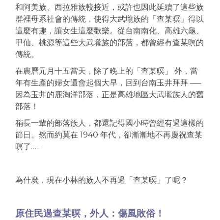
和阿美族、西拉雅族較接近，或許也因此延續了這些族
群裡母系社會的傳統，使得大武壠族的「查某暝」得以
這麼有趣，讓女生這麼歡樂。從台南南化、高雄六龜、
甲仙、桃源等這些大武壠族的部落，都曾經有查某暝的
傳統。
在農曆元月十五當天，除了晚上的「查某暝」 外，當
年有生產的婦女還會起個大早，回到台南玉井拜拜 ──
因為玉井的鹿淘洋部落，正是高雄地區大武壠族人的舊
部落！
稍長一輩的部落族人，都還記得國小時曾經有過這樣的
節日。然而約莫在 1940 年代，卻漸漸地不再慶祝查某
暝了……
為什麼，現在小林的族人不再過「查某暝」了呢？
原住民過查某暝，外人：傷風敗俗！