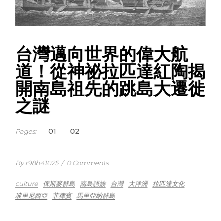
台灣邁向世界的偉大航
道！從神祕拉匹達紅陶揭
開南島祖先的跳島大遷徙
之謎
1
2
Pages:
By r98b41025
/
0 Comments
culture
俾斯麥群島
南島語族
台灣
大洋洲
拉匹達文化
玻里尼西亞
菲律賓
馬里亞納群島