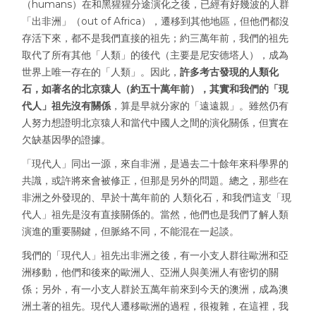
（humans）在和黑猩猩分途演化之後，已經有好幾波的人群
「出非洲」（out of Africa），遷移到其他地區，但他們都沒
存活下來，都不是我們直接的祖先；約三萬年前，我們的祖先
取代了所有其他「人類」的後代（主要是尼安德塔人），成為
世界上唯一存在的「人類」。因此，
許多考古發現的人類化
石，如著名的北京猿人（約五十萬年前），其實和我們的「現
代人」祖先沒有關係
，算是早就分家的「遠遠親」。雖然仍有
人努力想證明北京猿人和當代中國人之間的演化關係，但實在
欠缺基因學的證據。
「現代人」同出一源，來自非洲，是過去二十餘年來科學界的
共識，或許將來會被修正，但那是另外的問題。總之，那些在
非洲之外發現的、早於十萬年前的 人類化石，和我們這支「現
代人」祖先是沒有直接關係的。當然，他們也是我們了解人類
演進的重要關鍵，但脈絡不同，不能混在一起談。
我們的「現代人」祖先出非洲之後，有一小支人群往歐洲和亞
洲移動，他們和後來的歐洲人、亞洲人與美洲人有密切的關
係；另外，有一小支人群於五萬年前來到今天的澳洲，成為澳
洲土著的祖先。現代人遷移歐洲的過程，很複雜，在這裡，我