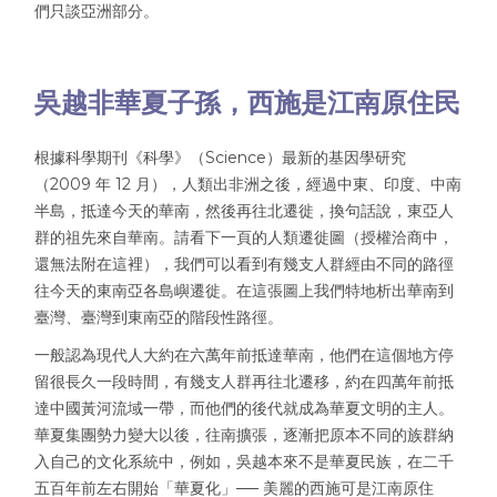
們只談亞洲部分。
吳越非華夏子孫，西施是江南原住民
根據科學期刊《科學》（Science）最新的基因學研究
（2009 年 12 月），人類出非洲之後，經過中東、印度、中南
半島，抵達今天的華南，然後再往北遷徙，換句話說，東亞人
群的祖先來自華南。請看下一頁的人類遷徙圖（授權洽商中，
還無法附在這裡），我們可以看到有幾支人群經由不同的路徑
往今天的東南亞各島嶼遷徙。在這張圖上我們特地析出華南到
臺灣、臺灣到東南亞的階段性路徑。
一般認為現代人大約在六萬年前抵達華南，他們在這個地方停
留很長久一段時間，有幾支人群再往北遷移，約在四萬年前抵
達中國黃河流域一帶，而他們的後代就成為華夏文明的主人。
華夏集團勢力變大以後，往南擴張，逐漸把原本不同的族群納
入自己的文化系統中，例如，吳越本來不是華夏民族，在二千
五百年前左右開始「華夏化」── 美麗的西施可是江南原住