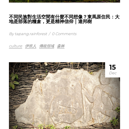
不同民族對生活空間有什麼不同想像？東馬原住民：大
地是部落的糧倉，更是精神信仰｜達邦樹
By tapang.rainforest
/
0 Comments
culture
伊班人
傳統領域
森林
15
Dec