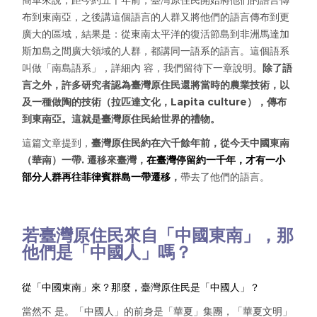
布到東南亞，之後講這個語言的人群又將他們的語言傳布到更
廣大的區域，結果是：從東南太平洋的復活節島到非洲馬達加
斯加島之間廣大領域的人群，都講同一語系的語言。這個語系
叫做「南島語系」，詳細內 容，我們留待下一章說明。
除了語
言之外，許多研究者認為臺灣原住民還將當時的農業技術，以
及一種做陶的技術（拉匹達文化，Lapita culture），傳布
到東南亞。這就是臺灣原住民給世界的禮物。
這篇文章提到，
臺灣原住民約在六千餘年前，從今天中國東南
（華南）一帶. 遷移來臺灣，
在臺灣停留約一千年，才有一小
部分人群再往菲律賓群島一帶遷移
，
帶去了他們的語言。
若臺灣原住民來自「中國東南」，那
他們是「中國人」嗎？
從「中國東南」來？那麼，臺灣原住民是「中國人」？
當然不 是。「中國人」的前身是「華夏」集團，「華夏文明」