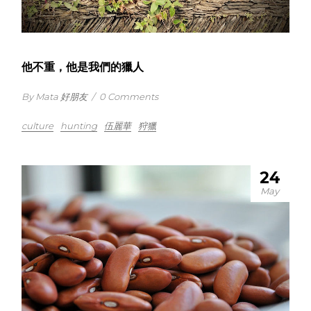
他不重，他是我們的獵人
By Mata 好朋友
/
0 Comments
culture
hunting
伍麗華
狩獵
24
May