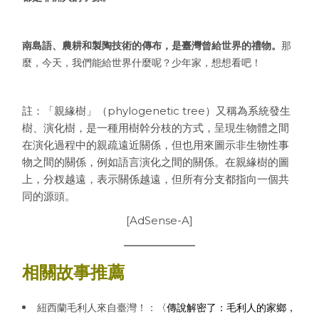
南島語、農耕和製陶技術的傳布，是臺灣曾給世界的禮物。
那
麼，今天，我們能給世界什麼呢？少年家，想想看吧！
註：「親緣樹」（phylogenetic tree）又稱為系統發生
樹、演化樹，是一種用樹幹分枝的方式，呈現生物體之間
在演化過程中的親疏遠近關係，但也用來圖示非生物性事
物之間的關係，例如語言演化之間的關係。在親緣樹的圖
上，分杈越遠，表示關係越遠，但所有分支都指向一個共
同的源頭。
[AdSense-A]
相關故事推薦
紐西蘭毛利人來自臺灣！：
〈傳說解密了：毛利人的家鄉，