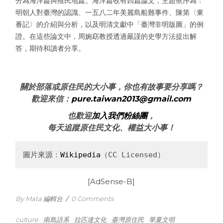
分為海洋篇與殖民地篇。海洋篇收有四篇論文，主題依序為：
明朝人對臺灣的認識、一五八二年美麗島船難事件、陳第〈東
番記〉的介紹與分析，以及明清文獻中「臺灣非明版圖」的例
證。在這些論文中，周婉窈教授透過嚴謹的史學方法提出解
答，期待和讀者分享。
關於部落或原住民的大小事，你也有故事要分享嗎？
歡迎來信：
pure.taiwan2013@gmail.com
也歡迎
加入我們粉絲團
，
每天追蹤原住民文化、權益大小事！
圖片來源：
Wikipedia
（CC Licensed）
[AdSense-B]
By Mata 編輯台
/
0 Comments
culture
南島語系
拉匹達文化
臺灣原住民
華夏文明