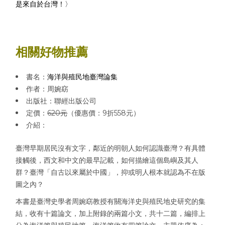
是來自於台灣！〉
相關好物推薦
書名：
海洋與殖民地臺灣論集
作者：周婉窈
出版社：聯經出版公司
定價：
620元
（優惠價：9折558元）
介紹：
臺灣早期居民沒有文字，鄰近的明朝人如何認識臺灣？有具體
接觸後，西文和中文的最早記載，如何描繪這個島嶼及其人
群？臺灣「自古以來屬於中國」，抑或明人根本就認為不在版
圖之內？
本書是臺灣史學者周婉窈教授有關海洋史與殖民地史研究的集
結，收有十篇論文，加上附錄的兩篇小文，共十二篇，編排上