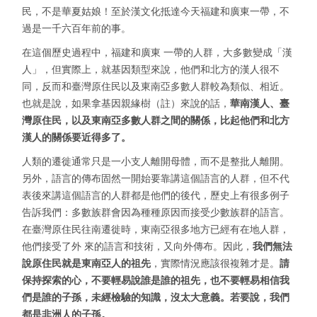
民，不是華夏姑娘！至於漢文化抵達今天福建和廣東一帶，不
過是一千六百年前的事。
在這個歷史過程中，福建和廣東 一帶的人群，大多數變成「漢
人」，但實際上，就基因類型來說，他們和北方的漢人很不
同，反而和臺灣原住民以及東南亞多數人群較為類似、相近。
也就是說，如果拿基因親緣樹（註）來說的話，
華南漢人、臺
灣原住民，以及東南亞多數人群之間的關係，比起他們和北方
漢人的關係要近得多了。
人類的遷徙通常只是一小支人離開母體，而不是整批人離開。
另外，語言的傳布固然一開始要靠講這個語言的人群，但不代
表後來講這個語言的人群都是他們的後代，歷史上有很多例子
告訴我們：多數族群會因為種種原因而接受少數族群的語言。
在臺灣原住民往南遷徙時，東南亞很多地方已經有在地人群，
他們接受了外 來的語言和技術，又向外傳布。因此，
我們無法
說原住民就是東南亞人的祖先
，實際情況應該很複雜才是。
請
保持探索的心，不要輕易說誰是誰的祖先，也不要輕易相信我
們是誰的子孫，未經檢驗的知識，沒太大意義。若要說，我們
都是非洲人的子孫。