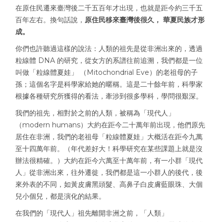
在原住民遷來臺灣後二千五百年才出現，也就是距今約三千五
百年左右。換句話說，
原住民移來臺灣後很久， 華夏民族才形
成。
你們也許聽過這樣的說法：人類的祖先是從非洲出來的，透過
粒線體 DNA 的研究，從女方的系譜往前追溯，我們都是一位
叫做「粒線體夏娃」 （Mitochondrial Eve）的老祖母的子
孫；這個名字是科學家給她的暱稱。這是二十餘年前，科學家
根據各種研究所獲得的看法，牽涉到很多學科，學問很艱深。
我們的祖先，相對於之前的人類，被稱為「現代人」
（modern humans）大約在距今二十萬年前出現，他們原先
居住在非洲，我們的老祖母「粒線體夏娃」大概活在距今九萬
至十四萬年前。（年代差好大！科學研究在某些課題上就是沒
辦法很精確。）大約在距今六萬至十萬年前，有一小群「現代
人」從非洲出來，往外遷徙，我們都是這一小群人的後代，後
來外表的不同，如黃皮膚黑頭髮、高鼻子白皮膚藍眼珠、大個
兒小個兒，都是演化的結果。
在我們的「現代人」祖先離開非洲之前，「人類」