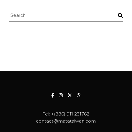
Search
Tel:
+(886) 911 231762
contact@matataiwan.com