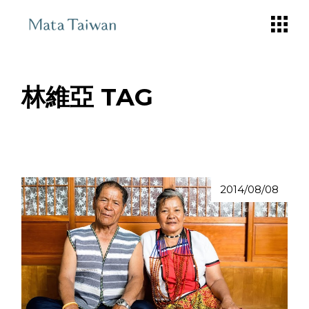
Skip
to
the
content
林維亞 TAG
2014/08/08