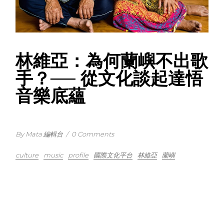
林維亞：為何蘭嶼不出歌
手？── 從文化談起達悟
音樂底蘊
By Mata 編輯台
/
0 Comments
culture
music
profile
國際文化平台
林維亞
蘭嶼