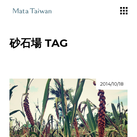
Skip
to
the
content
砂石場 TAG
2014/10/18