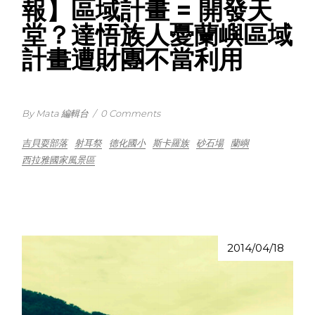
報】區域計畫 = 開發天
堂？達悟族人憂蘭嶼區域
計畫遭財團不當利用
By Mata 編輯台
/
0 Comments
吉貝耍部落
射耳祭
德化國小
斯卡羅族
砂石場
蘭嶼
西拉雅國家風景區
2014/04/18