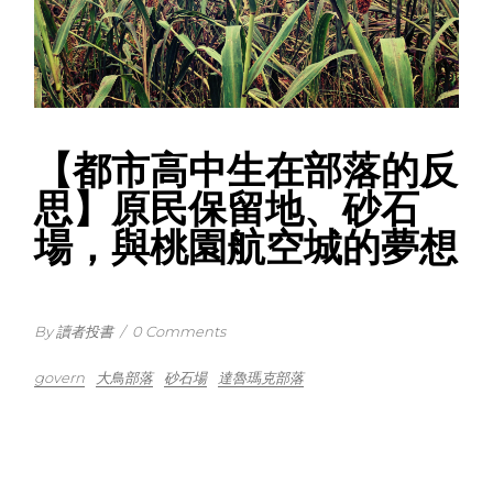
【都市高中生在部落的反
思】原民保留地、砂石
場，與桃園航空城的夢想
By 讀者投書
/
0 Comments
govern
大鳥部落
砂石場
達魯瑪克部落