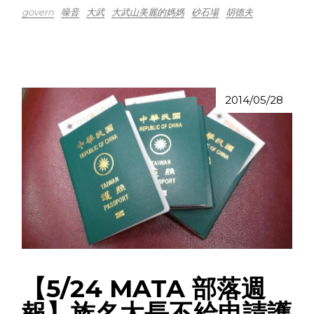
govern
噪音
大武
大武山美麗的媽媽
砂石場
胡德夫
2014/05/28
【5/24 MATA 部落週
報】族名太長不給申請護