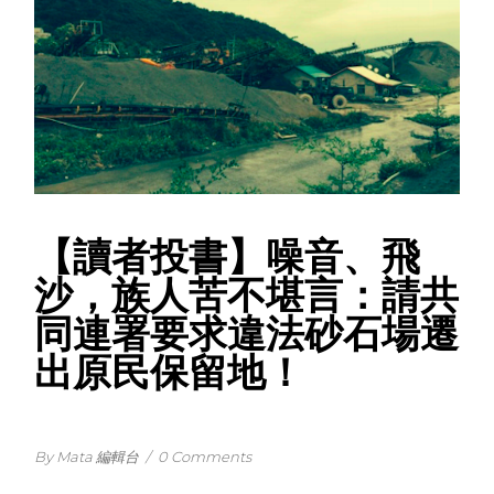
【讀者投書】噪音、飛
沙，族人苦不堪言：請共
同連署要求違法砂石場遷
出原民保留地！
By Mata 編輯台
/
0 Comments