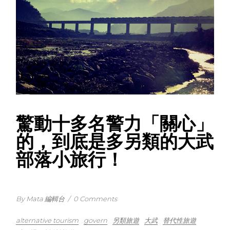
驚動十多名警力「關心」
的，到底是多另類的大武
部落小旅行！
By Mata 編輯台
/
0 Comments
alternative tourism
govern
另類旅遊
大武
替代性旅遊