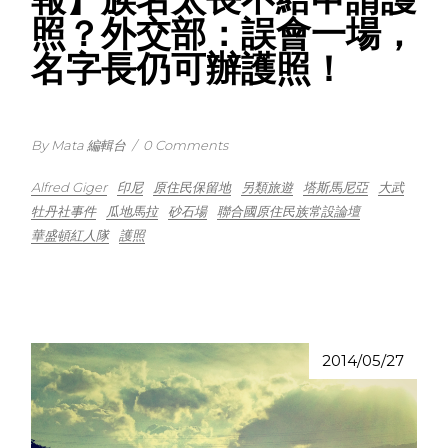
照？外交部：誤會一場，
名字長仍可辦護照！
By Mata 編輯台
/
0 Comments
Alfred Giger
印尼
原住民保留地
另類旅遊
塔斯馬尼亞
大武
牡丹社事件
瓜地馬拉
砂石場
聯合國原住民族常設論壇
華盛頓紅人隊
護照
2014/05/27