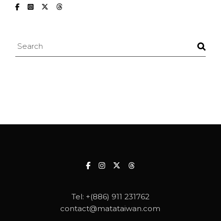
Search
Tel:
+(886) 911 231762
contact@matataiwan.com