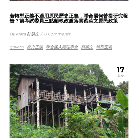
若轉型正義不適用原民歷史正義，聯合國何苦提研究報
告？前考試委員三點籲執政黨落實蔡英文原民政策
By Mata 好朋友
/
0 Comments
govern
歷史正義
聯合國人權理事會
蔡英文
轉型正義
17
Jun