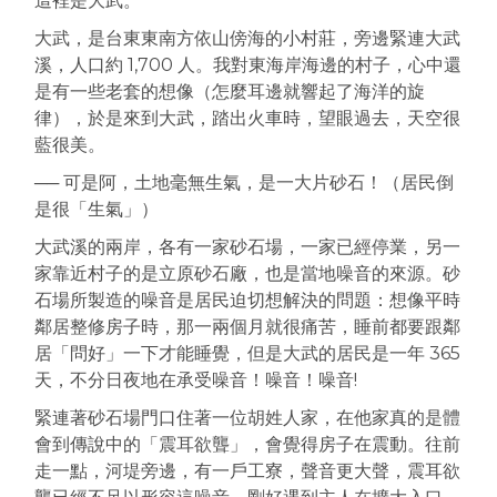
這裡是大武。
大武，是台東東南方依山傍海的小村莊，旁邊緊連大武
溪，人口約 1,700 人。我對東海岸海邊的村子，心中還
是有一些老套的想像（怎麼耳邊就響起了海洋的旋
律），於是來到大武，踏出火車時，望眼過去，天空很
藍很美。
── 可是阿，土地毫無生氣，是一大片砂石！（居民倒
是很「生氣」）
大武溪的兩岸，各有一家砂石場，一家已經停業，另一
家靠近村子的是立原砂石廠，也是當地噪音的來源。砂
石場所製造的噪音是居民迫切想解決的問題：想像平時
鄰居整修房子時，那一兩個月就很痛苦，睡前都要跟鄰
居「問好」一下才能睡覺，但是大武的居民是一年 365
天，不分日夜地在承受噪音！噪音！噪音!
緊連著砂石場門口住著一位胡姓人家，在他家真的是體
會到傳說中的「震耳欲聾」，會覺得房子在震動。往前
走一點，河堤旁邊，有一戶工寮，聲音更大聲，震耳欲