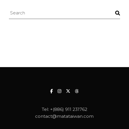
Search
Tel:
+(886) 911 231762
contact@matataiwan.com