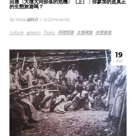
回應〈大禮大同部落的危機〉（上）：你參加的是真正
的生態旅遊嗎？
By Mata 編輯台
/
0 Comments
culture
govern
Truku
同禮部落
太魯閣族
生態旅遊
19
Jul