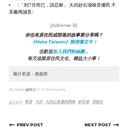
〈「到7月而已，請忍耐」 大武砂石場噪音擾民 不
見廠商誠意〉
[AdSense-B]
你也有原住民或部落的故事要分享嗎？
《Mata‧Taiwan》熱情徵文中！
也歡迎
加入我們粉絲團
，
每天追蹤原住民文化、權益大小事！
圖片來源：潘惠閔
By Mata 編輯台
/
0 Comments
govern
噪音
大武
大武山美麗的媽媽
砂石場
胡德夫
PREV POST
NEXT POST