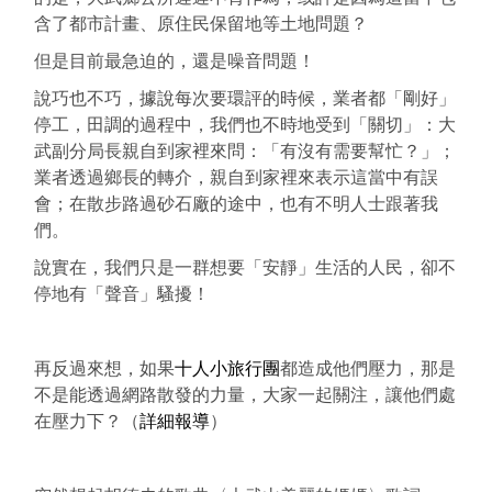
含了都市計畫、原住民保留地等土地問題？
但是目前最急迫的，還是噪音問題！
說巧也不巧，據說每次要環評的時候，業者都「剛好」
停工，田調的過程中，我們也不時地受到「關切」：大
武副分局長親自到家裡來問：「有沒有需要幫忙？」；
業者透過鄉長的轉介，親自到家裡來表示這當中有誤
會；在散步路過砂石廠的途中，也有不明人士跟著我
們。
說實在，我們只是一群想要「安靜」生活的人民，卻不
停地有「聲音」騷擾！
再反過來想，如果
十人小旅行團
都造成他們壓力，那是
不是能透過網路散發的力量，大家一起關注，讓他們處
在壓力下？（
詳細報導
）