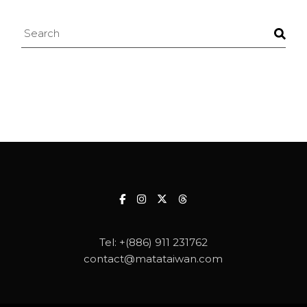
Search
Tel:
+(886) 911 231762
contact@matataiwan.com