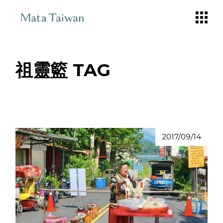
Skip
to
the
content
祖靈籃 TAG
2017/09/14