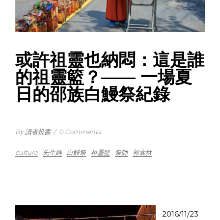
或許祖靈也納悶：這是誰
的祖靈籃？—— 一場夏
日的邵族白鰻祭紀錄
By 讀者投書
/
0 Comments
culture
先生媽
白鰻祭
祖靈籃
祭師
郭素秋
2016/11/23