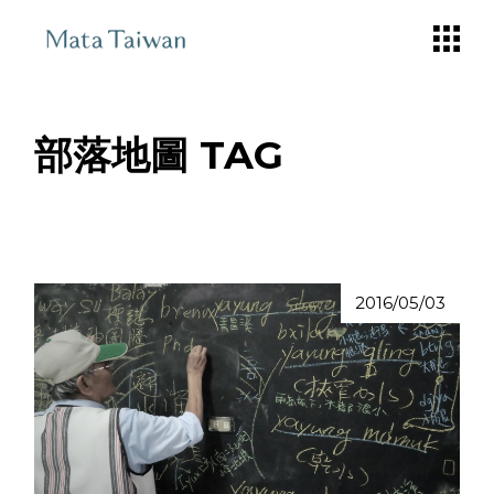
Skip
to
the
content
部落地圖 TAG
2016/05/03