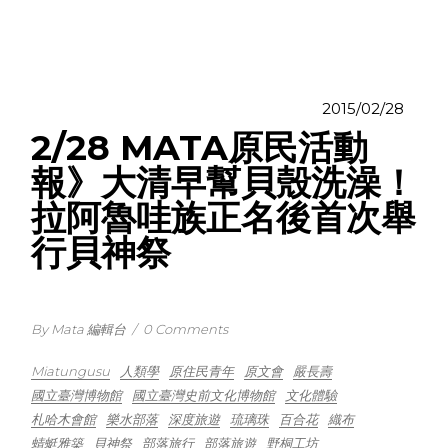
2015/02/28
2/28 MATA原民活動
報》大清早幫貝殼洗澡！
拉阿魯哇族正名後首次舉
行貝神祭
By Mata 編輯台
/
0 Comments
Miatungusu
人類學
原住民青年
原文會
嚴長壽
國立臺灣博物館
國立臺灣史前文化博物館
文化體驗
札哈木會館
樂水部落
深度旅遊
琉璃珠
百合花
織布
蜻蜓雅築
貝神祭
部落旅行
部落旅遊
野桐工坊