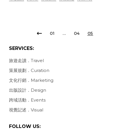
POSTS
01
…
04
05
PAGINATION
SERVICES:
旅遊走讀．Travel
策展規劃．Curation
文化行銷．Marketing
出版設計．Design
跨域活動．Events
視覺記述．Visual
FOLLOW US: