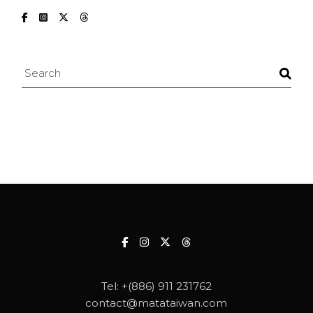
Search
Tel:
+(886) 911 231762
contact@matataiwan.com