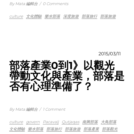
By Mata 編輯台
/
0 Comments
culture
文化體驗
樂水部落
深度旅遊
部落旅行
部落旅遊
2015/03/11
部落產業0到1》以觀光
帶動文化與產業，部落是
否有心理準備了？
By Mata 編輯台
/
1 Comment
culture
govern
Pacavalj
Qutjaqas
南興部落
大鳥部落
文化體驗
樂水部落
部落旅行
部落旅遊
部落產業
部落觀光