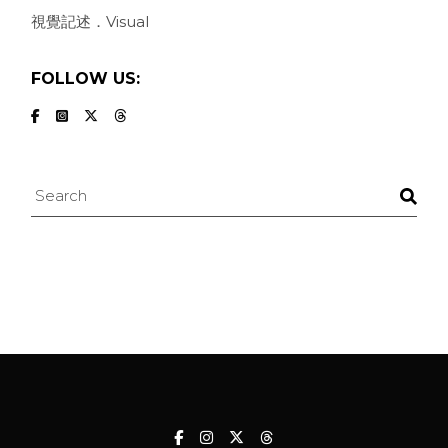
視覺記述．Visual
FOLLOW US:
Search