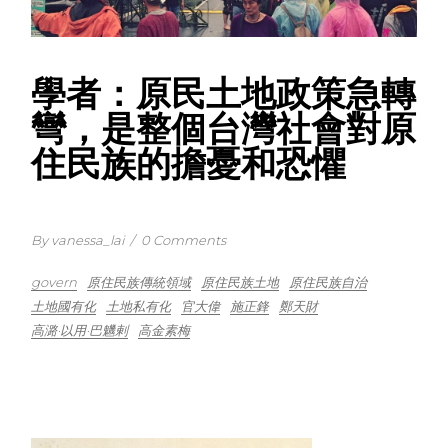
學者：原民土地政策急轉
彎，是整個台灣社會對原
住民族的擔憂和恐懼
By vanessa_lai
/
0 Comments
govern
原住民族傳統領域
原住民族土地
原住民族自治
土地國有化
土地私有化
官大偉
施正鋒
鄭天財
高潞·以用·巴魕剌
高金素梅