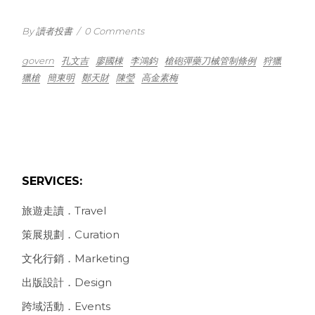
By 讀者投書
/
0 Comments
govern
孔文吉
廖國棟
李鴻鈞
槍砲彈藥刀械管制條例
狩獵
獵槍
簡東明
鄭天財
陳瑩
高金素梅
SERVICES:
旅遊走讀．Travel
策展規劃．Curation
文化行銷．Marketing
出版設計．Design
跨域活動．Events