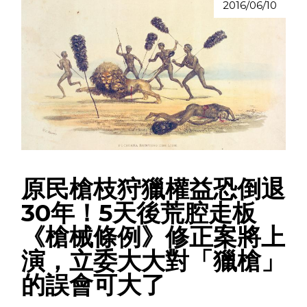
2016/06/10
原民槍枝狩獵權益恐倒退
30年！5天後荒腔走板
《槍械條例》修正案將上
演，立委大大對「獵槍」
的誤會可大了