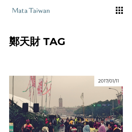
Skip
to
the
content
鄭天財 TAG
2017/01/11