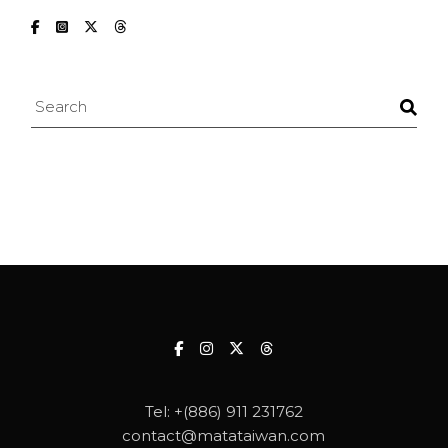
Search
Tel:
+(886) 911 231762
contact@matataiwan.com