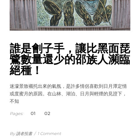
誰是劊子手，讓比黑面琵
鷺數量還少的邵族人瀕臨
絕種！
迷濛景致襯托出來的氣氛，是許多情侶喜歡到日月潭定情
或度蜜月的原因。在山林、湖泊、日月與輕煙的見證下，
不知
1
2
Pages:
By 讀者投書
/
1 Comment