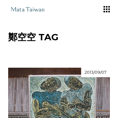
Skip
to
the
content
鄭空空 TAG
2013/09/07