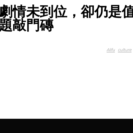
劇情未到位，卻仍是
題敲門磚
Alifu
culture