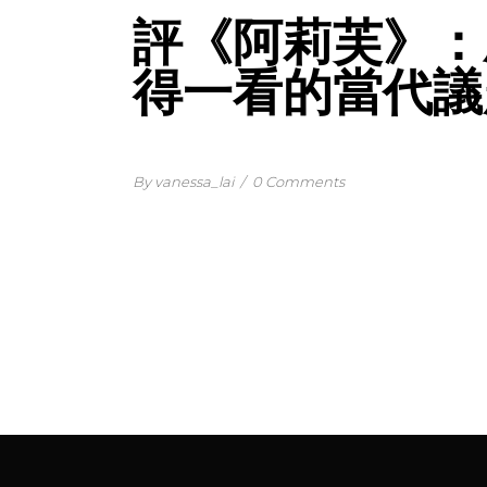
評《阿莉芙》：
得一看的當代議
By vanessa_lai
/
0 Comments