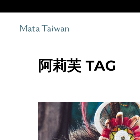
Skip
to
the
content
阿莉芙 TAG