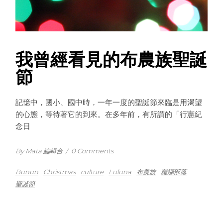
我曾經看見的布農族聖誕
節
記憶中，國小、國中時，一年一度的聖誕節來臨是用渴望
的心態，等待著它的到來。在多年前，有所謂的「行憲紀
念日
By Mata 編輯台
/
0 Comments
Bunun
Christmas
culture
Luluna
布農族
羅娜部落
聖誕節