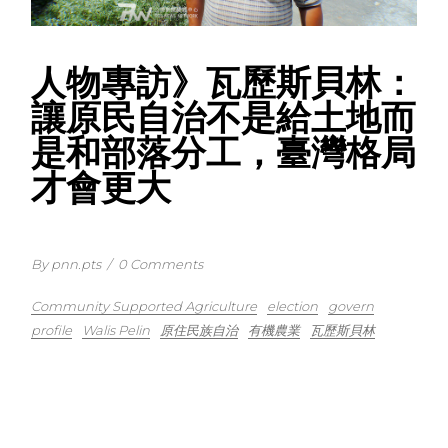
人物專訪》瓦歷斯貝林：
讓原民自治不是給土地而
是和部落分工，臺灣格局
才會更大
By pnn.pts
/
0 Comments
Community Supported Agriculture
election
govern
profile
Walis Pelin
原住民族自治
有機農業
瓦歷斯貝林