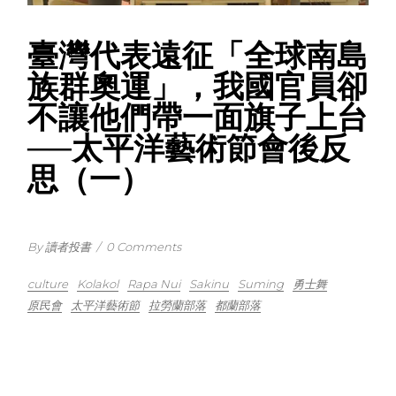
臺灣代表遠征「全球南島
族群奧運」，我國官員卻
不讓他們帶一面旗子上台
──太平洋藝術節會後反
思（一）
By 讀者投書
/
0 Comments
culture
Kolakol
Rapa Nui
Sakinu
Suming
勇士舞
原民會
太平洋藝術節
拉勞蘭部落
都蘭部落