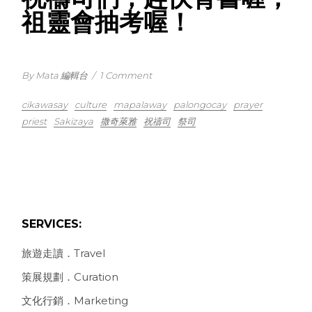
祖靈會抽考喔！
By Mata 編輯台
/
1 Comment
cikawasay
culture
mapalaway
palongocay
prayer
priest
Sakizaya
撒奇萊雅
祝禱司
祭司
SERVICES:
旅遊走讀．Travel
策展規劃．Curation
文化行銷．Marketing