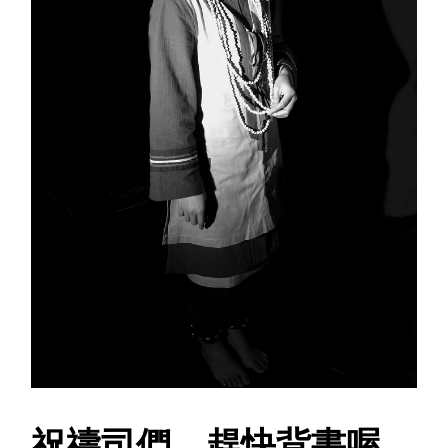
祝禱司們，趕快背書喔，