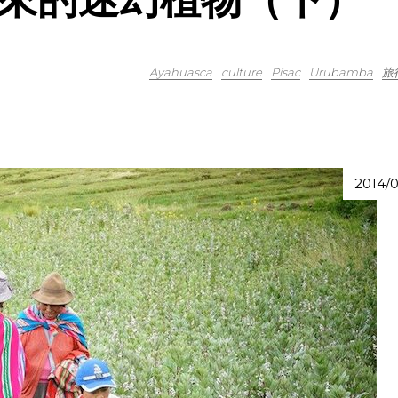
Ayahuasca
culture
Písac
Urubamba
旅
2014/0