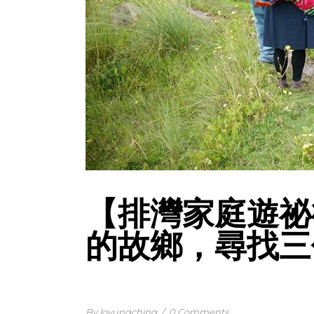
【排灣家庭遊祕魯
的故鄉，尋找三
By loyungching
/
0 Comments