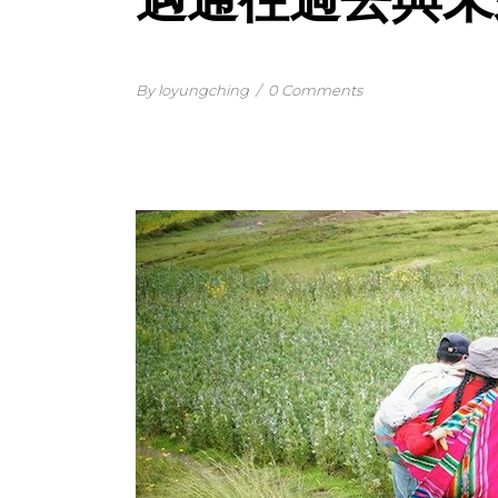
By loyungching
/
0 Comments