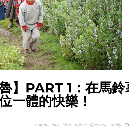
】PART 1：在馬鈴
位一體的快樂！
culture
Inca
Písac
potato
Quechua
trinity
三