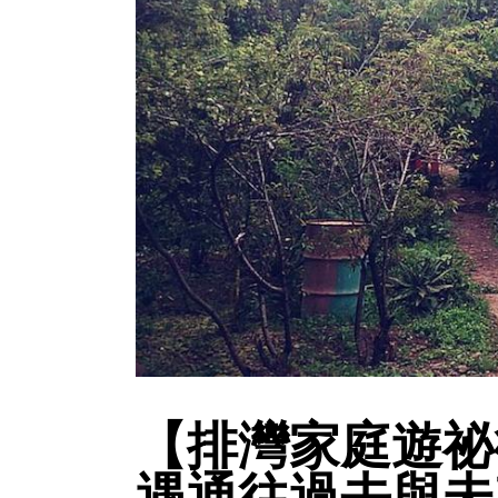
【排灣家庭遊祕
遇通往過去與未