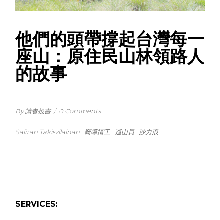
他們的頭帶撐起台灣每一
座山：原住民山林領路人
的故事
By 讀者投書
/
0 Comments
Salizan Takisvilainan
嚮導揹工
巡山員
沙力浪
SERVICES: