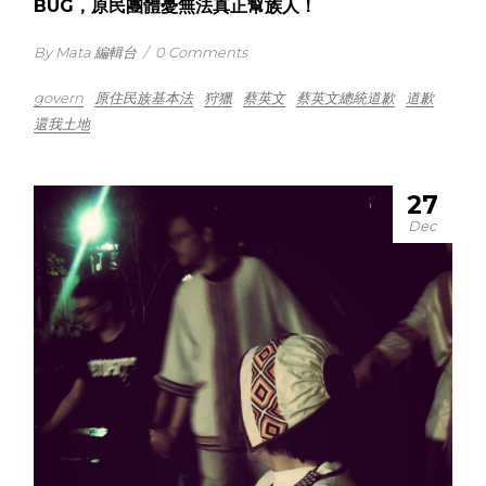
BUG，原民團體憂無法真正幫族人！
By Mata 編輯台
/
0 Comments
govern
原住民族基本法
狩獵
蔡英文
蔡英文總統道歉
道歉
還我土地
27
Dec