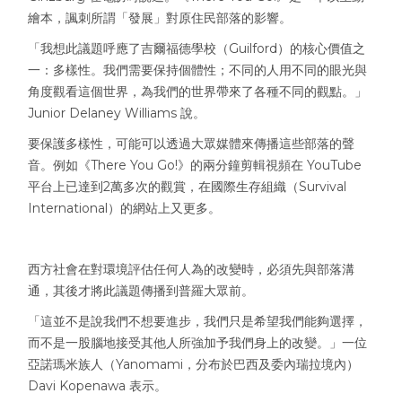
繪本，諷刺所謂「發展」對原住民部落的影響。
「我想此議題呼應了吉爾福德學校（Guilford）的核心價值之
一：多樣性。我們需要保持個體性；不同的人用不同的眼光與
角度觀看這個世界，為我們的世界帶來了各種不同的觀點。」
Junior Delaney Williams 說。
要保護多樣性，可能可以透過大眾媒體來傳播這些部落的聲
音。例如《There You Go!》的兩分鐘剪輯視頻在 YouTube
平台上已達到2萬多次的觀賞，在國際生存組織（Survival
International）的網站上又更多。
西方社會在對環境評估任何人為的改變時，必須先與部落溝
通，其後才將此議題傳播到普羅大眾前。
「這並不是說我們不想要進步，我們只是希望我們能夠選擇，
而不是一股腦地接受其他人所強加予我們身上的改變。」一位
亞諾瑪米族人（Yanomami，分布於巴西及委內瑞拉境內）
Davi Kopenawa 表示。