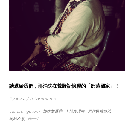
請還給我們，那消失在荒野記憶裡的「部落國家」！
By Awui
/
0 Comments
culture
govern
加路蘭遷葬
卡地步遷葬
原住民族自治
噶哈巫族
高一生