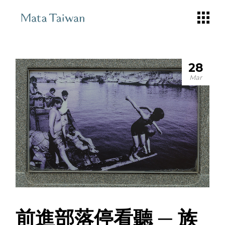
Skip
to
the
content
28
Mar
前進部落停看聽 ─ 族