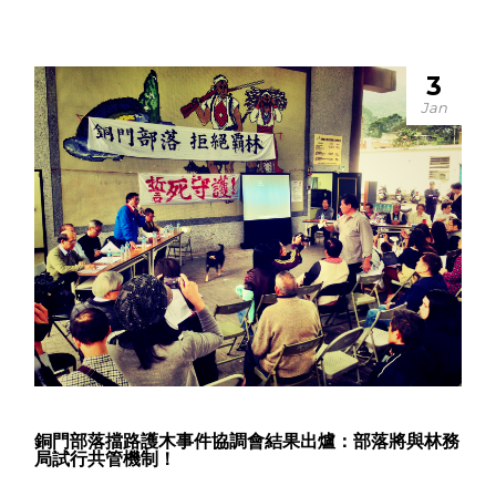
3
Jan
銅門部落擋路護木事件協調會結果出爐：部落將與林務
局試行共管機制！