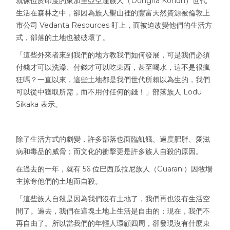
就像位於印度的東加里亞空達族人（Dongria Kondh）世代
生活在森林之中，卻因為族人聖山裡的豐富天然資源被倫敦上
市公司 Vedanta Resources 盯上，而被迫改變他們的生活方
式，部落的土地也被破壞了。
「這些外來者來到我們的地方教我們如何發展，可是我們必須
付錢才可以洗澡、付錢才可以吃東西，甚至喝水，這不是很瘋
狂嗎？一直以來，這些土地都是我們世代所賴以為生的，我們
可以從中獲取所需，而不用付任何的錢！」部落族人 Lodu
Sikaka 表示。
除了生活方式的劇變，許多部落也面臨飢餓、過度肥胖、愛滋
病和毒品的威脅；而文化的衝擊更是許多族人自殺的原因。
在過去的一年，就有 56 位巴西瓜拉尼族人（Guarani）因牧場
主掠奪他們的土地而自殺。
「這些族人自殺是因為我們沒有土地了，我們再也沒有生活空
間了。過去，我們在這塊土地上生活是自由的；現在，我們不
再自由了。所以當我們的年輕人環顧四周，卻發現沒有什麼東