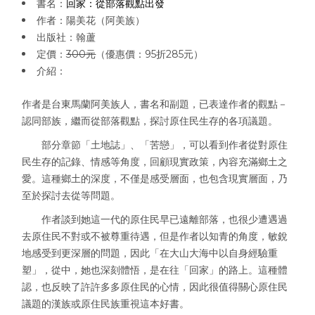
書名：
回家：從部落觀點出發
作者：陽美花（阿美族）
出版社：翰蘆
定價：
300元
（優惠價：95折285元）
介紹：
作者是台東馬蘭阿美族人，書名和副題，已表達作者的觀點－
認同部族，繼而從部落觀點，探討原住民生存的各項議題。
部分章節「土地誌」、「苦戀」，可以看到作者從對原住
民生存的記錄、情感等角度，回顧現實政策，內容充滿鄉土之
愛。這種鄉土的深度，不僅是感受層面，也包含現實層面，乃
至於探討去從等問題。
作者談到她這一代的原住民早已遠離部落，也很少遭遇過
去原住民不對或不被尊重待遇，但是作者以知青的角度，敏銳
地感受到更深層的問題，因此「在大山大海中以自身經驗重
塑」，從中，她也深刻體悟，是在往「回家」的路上。這種體
認，也反映了許許多多原住民的心情，因此很值得關心原住民
議題的漢族或原住民族重視這本好書。