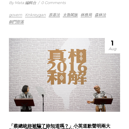
By Mata 編輯台
/
0 Comments
govern
Knkreygan
原基法
太魯閣族
林務局
森林法
銅門部落
1
Aug
「蔡總統妳被騙了妳知道嗎？」小英道歉聲明兩大