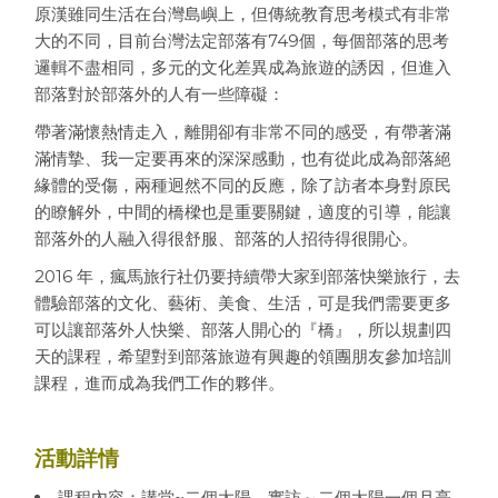
原漢雖同生活在台灣島嶼上，但傳統教育思考模式有非常
大的不同，目前台灣法定部落有749個，每個部落的思考
邏輯不盡相同，多元的文化差異成為旅遊的誘因，但進入
部落對於部落外的人有一些障礙：
帶著滿懷熱情走入，離開卻有非常不同的感受，有帶著滿
滿情摯、我一定要再來的深深感動，也有從此成為部落絕
緣體的受傷，兩種迥然不同的反應，除了訪者本身對原民
的瞭解外，中間的橋樑也是重要關鍵，適度的引導，能讓
部落外的人融入得很舒服、部落的人招待得很開心。
2016 年，瘋馬旅行社仍要持續帶大家到部落快樂旅行，去
體驗部落的文化、藝術、美食、生活，可是我們需要更多
可以讓部落外人快樂、部落人開心的『橋』，所以規劃四
天的課程，希望對到部落旅遊有興趣的領團朋友參加培訓
課程，進而成為我們工作的夥伴。
活動詳情
課程內容：講堂~二個太陽、實訪～二個太陽一個月亮