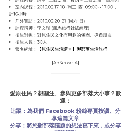
室內課程：2016.02.17-18 (周三-四) 09:00～17:00，
計16小時
戶外實訪：2016.02.20-21 (周六-日)
課程講師：李文瑞 (瘋馬旅行社總經理)
招生對象：對原住民文化有興趣的領團、導遊朋友
招生人數：30人
報名網址：
【原住民生活講堂】聊部落生活旅行
[AdSense-A]
愛原住民？想關注、參與更多部落大小事？歡
迎：
追蹤：為我們
Facebook 粉絲專頁
按讚、分
享這篇文章
分享：將您對部落議題的想法
寫下來
，或
分享