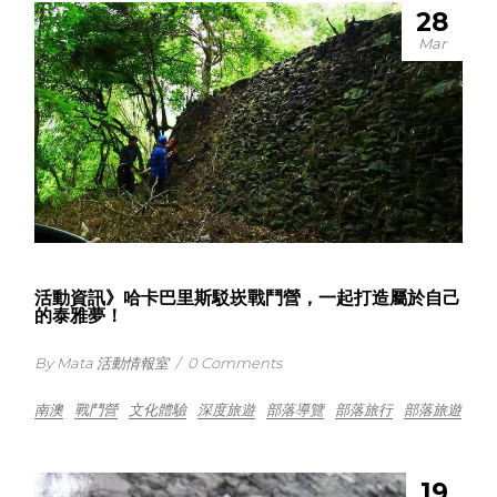
28
Mar
活動資訊》哈卡巴里斯駁崁戰鬥營，一起打造屬於自己
的泰雅夢！
By Mata 活動情報室
/
0 Comments
南澳
戰鬥營
文化體驗
深度旅遊
部落導覽
部落旅行
部落旅遊
19