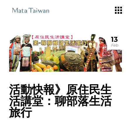
Skip
to
the
content
13
Feb
活動快報》原住民生
活講堂：聊部落生活
旅行