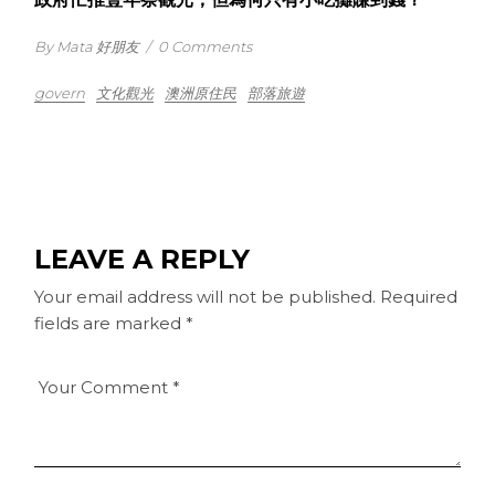
By Mata 好朋友
/
0 Comments
govern
文化觀光
澳洲原住民
部落旅遊
LEAVE A REPLY
Your email address will not be published.
Required
fields are marked
*