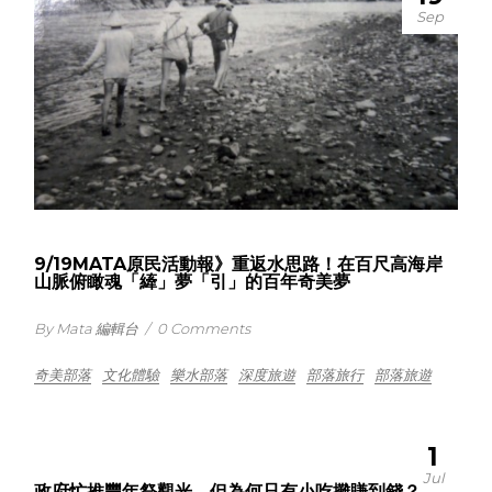
Sep
9/19MATA原民活動報》重返水思路！在百尺高海岸
山脈俯瞰魂「縴」夢「引」的百年奇美夢
By Mata 編輯台
/
0 Comments
奇美部落
文化體驗
樂水部落
深度旅遊
部落旅行
部落旅遊
1
Jul
政府忙推豐年祭觀光，但為何只有小吃攤賺到錢？