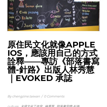
原住民文化就像APPLE
IOS，應該用自己的方式
詮釋——專訪《部落書寫
體-針路》出版人林秀慧
｜EVOKED 承誌
By chengzine.taiwan
/
0 Comments
culture
卡塔文化工作室
林秀慧
部落書寫體-針路