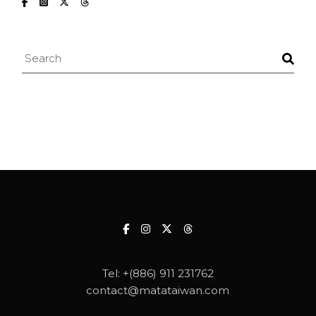
Search
Tel:
+(886) 911 231762
contact@matataiwan.com