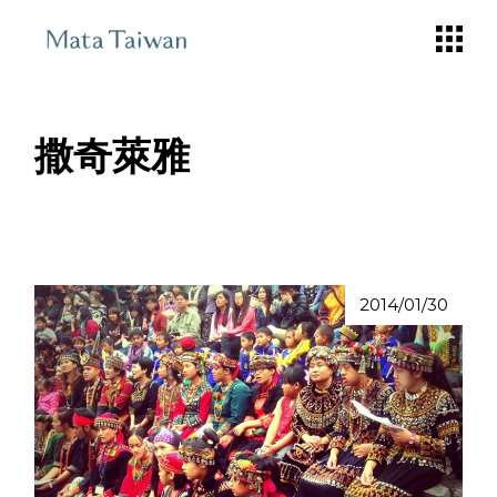
Skip
to
the
content
撒奇萊雅
2014/01/30