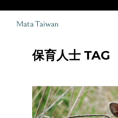
Skip
to
the
content
保育人士 TAG