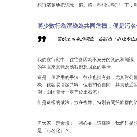
想再清楚地把話說一遍。將一些想法整理一下，
將少數行為渲染為共同危機，便是污名
當缺乏可靠的調查，卻說出「以現今山
我們在行動中，往往會因為不充分的資訊和知識
的字眼來直覺反應我們想阻止的事情。
這是一個常用的手法，往往也挺有效，尤其對公部
機，很容易引起共鳴；但若捫心自問，其實缺乏
例：山區開發一定等於土石流）
但是這樣的做法，放在複雜、特別有關於族群的
但大家一定會想：「初心並非這樣啊！我們只是
是『污名化』？」