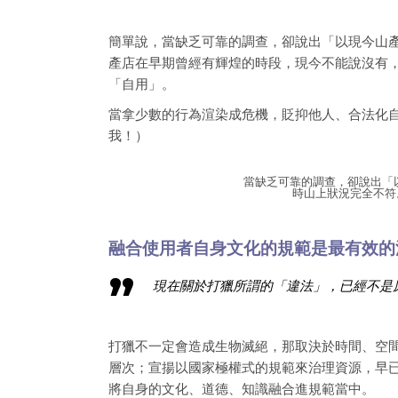
簡單說，當缺乏可靠的調查，卻說出「以現今山
產店在早期曾經有輝煌的時段，現今不能說沒有
「自用」。
當拿少數的行為渲染成危機，貶抑他人、合法化
我！）
當缺乏可靠的調查，卻說出「
時山上狀況完全不符。（圖
融合使用者自身文化的規範是最有效的
現在關於打獵所謂的「違法」，已經不是
打獵不一定會造成生物滅絕，那取決於時間、空
層次；宣揚以國家極權式的規範來治理資源，早
將自身的文化、道德、知識融合進規範當中。