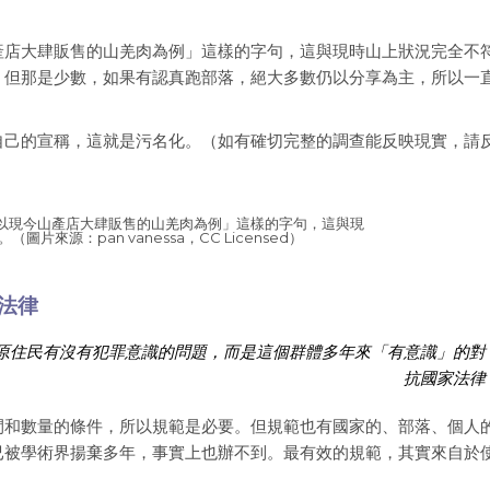
產店大肆販售的山羌肉為例」這樣的字句，這與現時山上狀況完全不
，但那是少數，如果有認真跑部落，絕大多數仍以分享為主，所以一
自己的宣稱，這就是污名化。（如有確切完整的調查能反映現實，請
以現今山產店大肆販售的山羌肉為例」這樣的字句，這與現
片來源：pan vanessa，CC Licensed）
法律
原住民有沒有犯罪意識的問題，而是這個群體多年來「有意識」的對
抗國家法律
間和數量的條件，所以規範是必要。但規範也有國家的、部落、個人
已被學術界揚棄多年，事實上也辦不到。最有效的規範，其實來自於