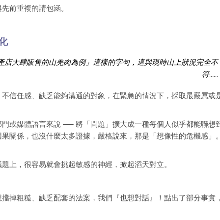
與先前重複的請包涵。
化
產店大肆販售的山羌肉為例」這樣的字句，這與現時山上狀況完全不
符……
、不信任感、缺乏能夠溝通的對象，在緊急的情況下，採取最嚴厲或
門或媒體語言來說 ── 將「問題」擴大成一種每個人似乎都能聯想
因果關係，也沒什麼太多證據，嚴格說來，那是「想像性的危機感」
議題上，很容易就會挑起敏感的神經，掀起滔天對立。
想擋掉粗糙、缺乏配套的法案，我們『也想對話』！點出了部分事實