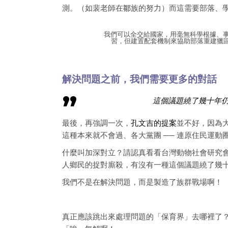
測。（如裴老師在鄒族的努力）而這需要部落、
我們可以全交給國家，用毫無科學根據、事
習，但建置配套機制來協助部落重建獵區制度
解決問題之前，我們需要更多的對話
這個議題繞了幾十年仍
最後，再強調一次，
孔文吉的提案
並不好，因為
這種本來就不會過、各大黨團 ── 連原住民運
什麼叫加深對立？請認真看看台灣動物社會研究
人鄉民的捉對廝殺，有沒有一種這個議題繞了幾
我們不是在解決問題，而是製造了族群戰場啊！
真正應該跳出來處理問題的「保育界」去哪裡了