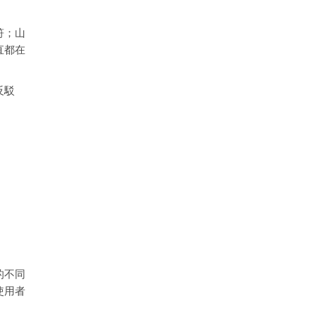
符；山
直都在
反駁
的不同
使用者