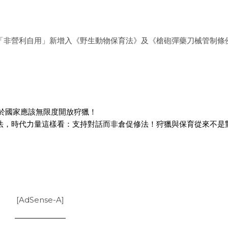
「非營利自用」新增入《野生動物保育法》及《槍砲彈藥刀械管制條
於國家應該無限度開放狩獵！
法，時代力量這樣看：支持對話而非倉促修法！狩獵與保育從來不是
[AdSense-A]