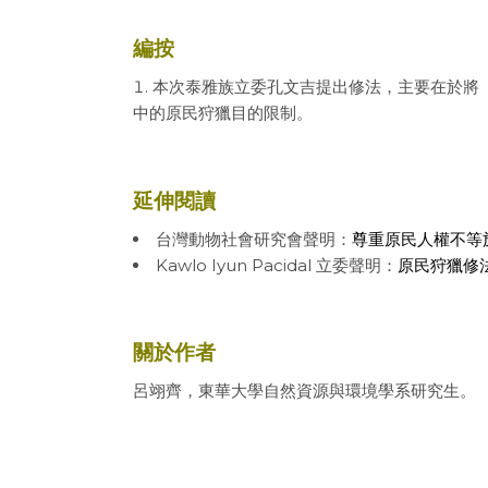
編按
本次泰雅族立委孔文吉提出修法，主要在於將
中的原民狩獵目的限制。
延伸閱讀
台灣動物社會研究會聲明：
尊重原民人權不等
Kawlo Iyun Pacidal 立委聲明：
原民狩獵修
關於作者
呂翊齊，東華大學自然資源與環境學系研究生。