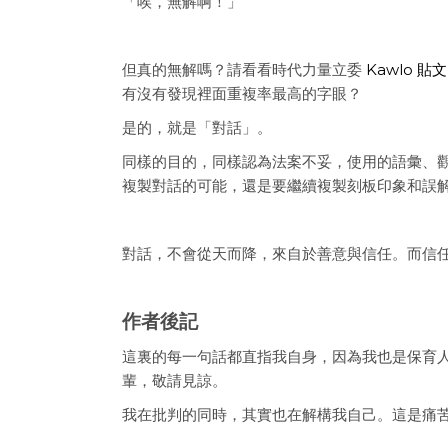
「唉，無解啊！」
但真的無解嗎？請看看時代力量立委
Kawlo 貼文
有沒有發現裡面重複率最高的字眼？
是的，就是「對話」。
同樣的目的，同樣認為法案不妥，使用的語彙、
複製對話的可能，還是要繼續複製刻板印象和誤
對話，不會從天而降，來自於善意與信任。而信
作者後記
這裏的每一句話都直指我自身，因為我也是保育
輩，敬請見諒。
我在批判的同時，其實也在解構我自己。這是痛