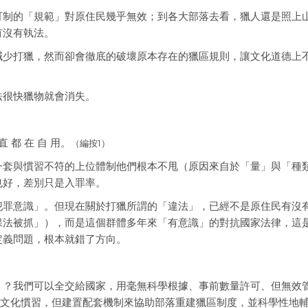
可制的「規範」對原住民幾乎無效；到各大部落去看，獵人還是照上
有沒有執法。
減少打獵，然而卻會徹底的破壞原本存在的獵區規則，讓文化道德上
法很快獵物就會消失。
都 在 自 用。
（編按1）
一套與慣習不符的上位體制他們根本不甩（原因來自於「量」與「種
也好，差別只是入罪率。
犯罪意識」。但現在關於打獵所謂的「違法」，已經不是原住民有沒
保法被抓」），而是這個群體多年來「有意識」的對抗國家法律，這
定義問題，根本就錯了方向。
」？我們可以全交給國家，用毫無科學根據、事前數量許可、但無效
尊重文化慣習，但建置配套機制來協助部落重建獵區制度，並科學性地