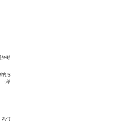
是聳動
到的危
。（舉
，為何