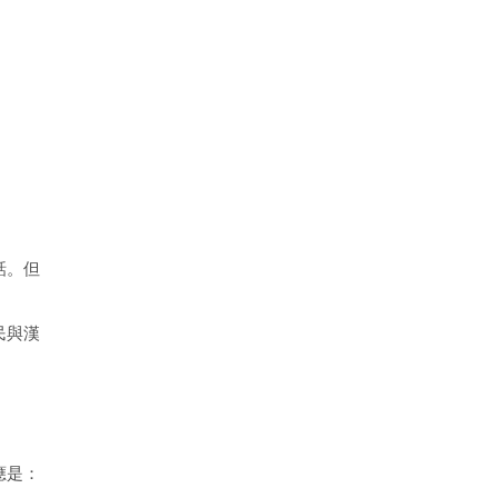
話。但
。
民與漢
應是：