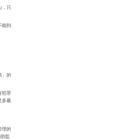
山，只
不能到
類」的
有犯罪
是多嚴
管理的
輔助監