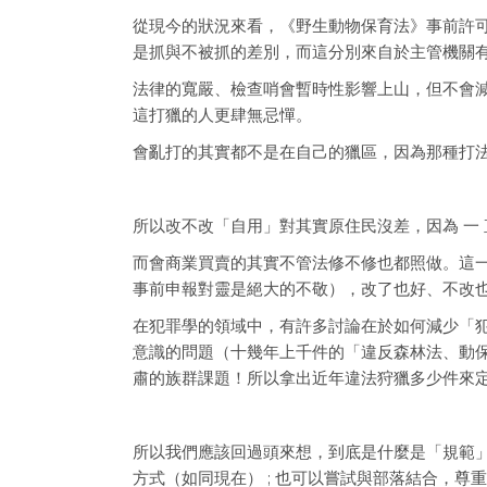
從現今的狀況來看，《野生動物保育法》事前許
是抓與不被抓的差別，而這分別來自於主管機關
法律的寬嚴、檢查哨會暫時性影響上山，但不會
這打獵的人更肆無忌憚。
會亂打的其實都不是在自己的獵區，因為那種打
所以改不改「自用」對其實原住民沒差，因為 一 直 
而會商業買賣的其實不管法修不修也都照做。這
事前申報對靈是絕大的不敬），改了也好、不改
在犯罪學的領域中，有許多討論在於如何減少「
意識的問題（十幾年上千件的「違反森林法、動
肅的族群課題！所以拿出近年違法狩獵多少件來
所以我們應該回過頭來想，到底是什麼是「規範
方式（如同現在） ; 也可以嘗試與部落結合，