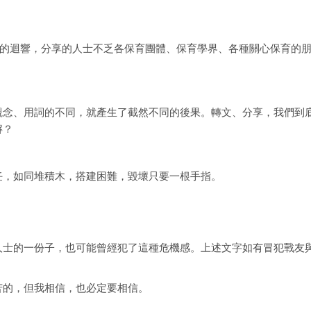
的迴響，分享的人士不乏各保育團體、保育學界、各種關心保育的
觀念、用詞的不同，就產生了截然不同的後果。轉文、分享，我們到
解？
任，如同堆積木，搭建困難，毀壞只要一根手指。
人士的一份子，也可能曾經犯了這種危機感。上述文字如有冒犯戰友
苦的，但我相信，也必定要相信。