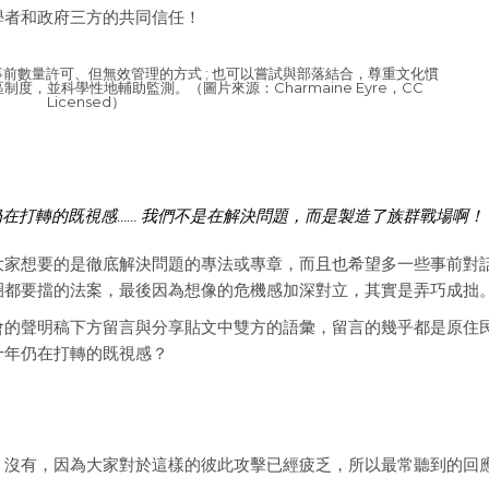
學者和政府三方的共同信任！
前數量許可、但無效管理的方式 ; 也可以嘗試與部落結合，尊重文化慣
，並科學性地輔助監測。（圖片來源：Charmaine Eyre，CC
Licensed）
在打轉的既視感…… 我們不是在解決問題，而是製造了族群戰場啊！
大家想要的是徹底解決問題的專法或專章，而且也希望多一些事前對
動圈都要擋的法案，最後因為想像的危機感加深對立，其實是弄巧成拙
會的聲明稿下方留言與分享貼文中雙方的語彙，留言的幾乎都是原住
十年仍在打轉的既視感？
？沒有，因為大家對於這樣的彼此攻擊已經疲乏，所以最常聽到的回