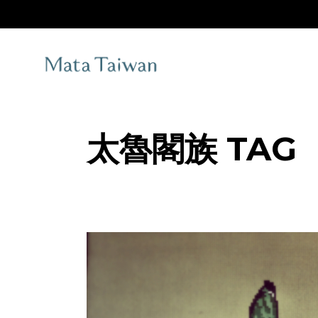
Skip
to
the
content
太魯閣族 TAG