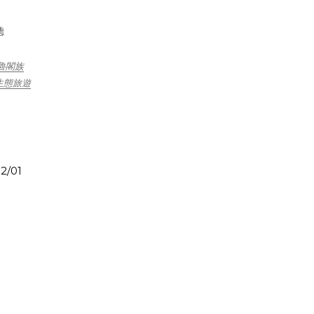
聽
魯閣族
生態旅遊
2/01