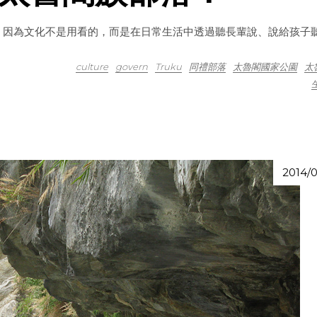
，因為文化不是用看的，而是在日常生活中透過聽長輩說、說給孩子
culture
govern
Truku
同禮部落
太魯閣國家公園
太
2014/0