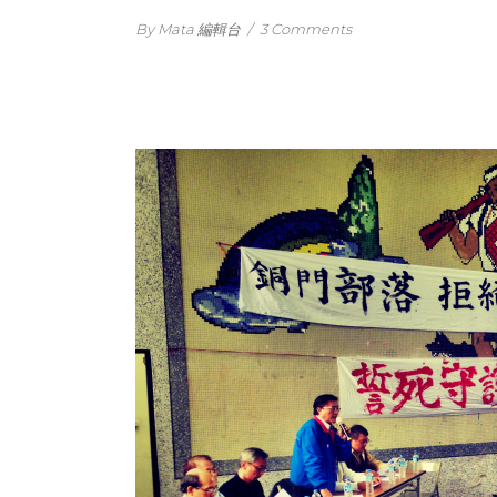
By Mata 編輯台
/
3 Comments