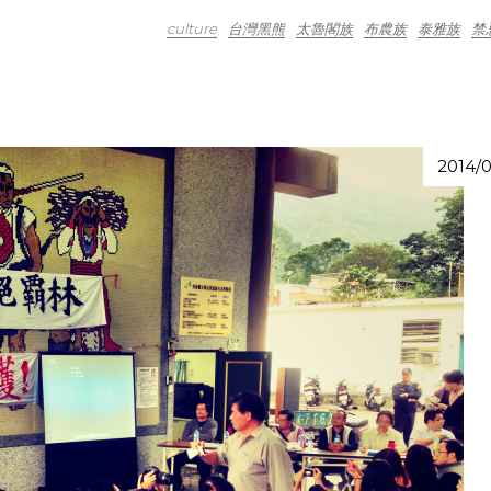
culture
台灣黑熊
太魯閣族
布農族
泰雅族
禁
2014/0