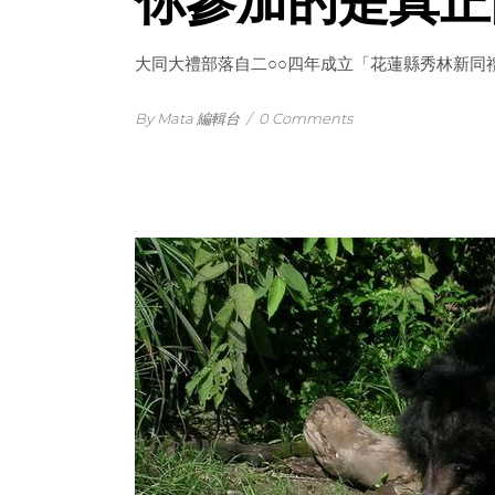
你參加的是真正
大同大禮部落自二○○四年成立「花蓮縣秀林新同
By Mata 編輯台
/
0 Comments