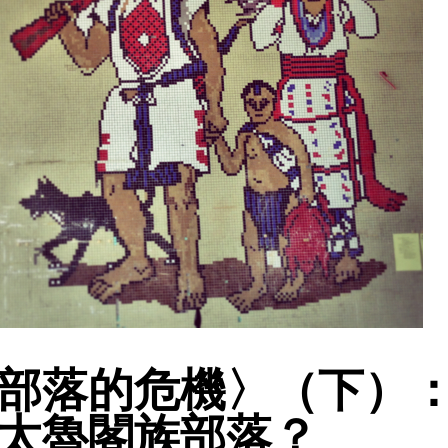
部落的危機〉（下）
太魯閣族部落？