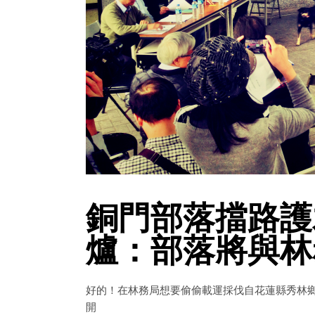
銅門部落擋路護
爐：部落將與林
好的！在林務局想要偷偷載運採伐自花蓮縣秀林鄉銅
開