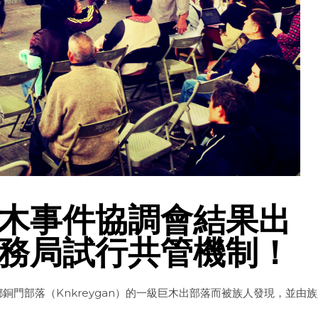
木事件協調會結果出
務局試行共管機制！
門部落（Knkreygan）的一級巨木出部落而被族人發現，並由