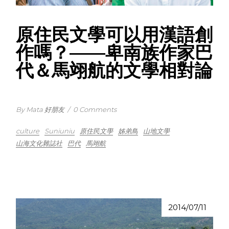
原住民文學可以用漢語創
作嗎？——卑南族作家巴
代＆馬翊航的文學相對論
By Mata 好朋友
/
0 Comments
culture
Suniuniu
原住民文學
姊弟鳥
山地文學
山海文化雜誌社
巴代
馬翊航
2014/07/11