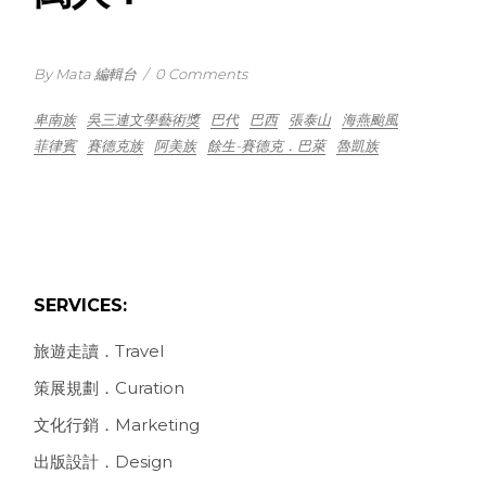
By Mata 編輯台
/
0 Comments
卑南族
吳三連文學藝術獎
巴代
巴西
張泰山
海燕颱風
菲律賓
賽德克族
阿美族
餘生-賽德克．巴萊
魯凱族
SERVICES:
旅遊走讀．Travel
策展規劃．Curation
文化行銷．Marketing
出版設計．Design