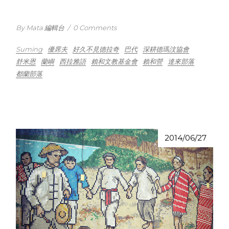
By Mata 編輯台
/
0 Comments
Suming
優席夫
好久不見德拉奇
巴代
深耕德瑪汶協會
舒米恩
蘭嶼
西拉雅語
賴和文教基金會
賴和營
達來部落
都蘭部落
2014/06/27