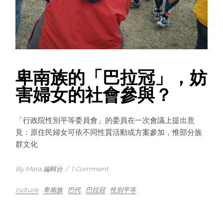
卑南族的「巴拉冠」，妨
害婦女的社會參與？
「行政院性別平等委員會」的委員在一次會議上提出意
見：原住民婦女可依不同性質活動或方案參加，惟部分族
群文化
By Mata 編輯台
/
1 Comment
culture
卑南族
巴代
巴拉冠
性別平等