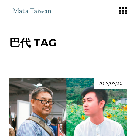
Skip
to
the
content
巴代 TAG
2017/07/30