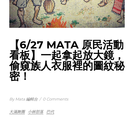
【6/27 MATA 原民活動
看板】一起拿起放大鏡，
偷窺族人衣服裡的圖紋秘
密！
By Mata 編輯台
/
0 Comments
大滿舞團
小林部落
巴代