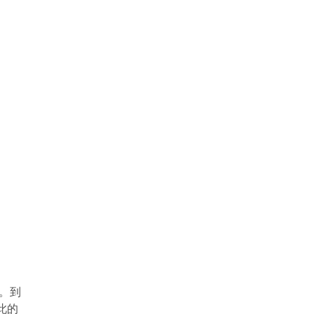
。到
此的