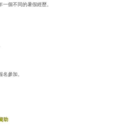
年一個不同的暑假經歷。
）
報名參加。
資助