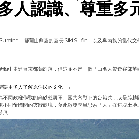
多人認識、尊重多
ing、都蘭山劇團的團長 Siki Sufin，以及卑南族的當代文
活動中走進台東都蘭部落，但這並不是一個「由名人帶遊客部落
望讓更多人了解原住民的文化！」
為不同政權作戰的高砂義勇軍、國共內戰下的台籍兵，或是跨越
處不同帝國間的夾縫處境，藉此激發學員思索「人」在這塊土地
發展……