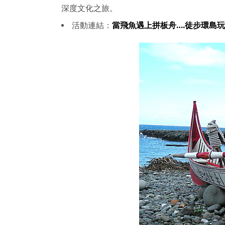
深度文化之旅。
活動連結：
當飛魚遇上拼板舟….徒步環島