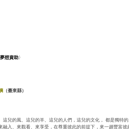
年夢想資助
〉
嶼
（臺東縣）
、這兒的風、這兒的羊、這兒的人們，這兒的文化， 都是獨特的
來融入、來觀看、來享受，在尊重彼此的前提下，來一趟豐富彼