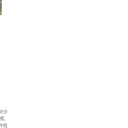
鮮少
境。
外也