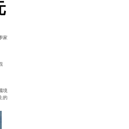
元
學家
觀
國境
上的