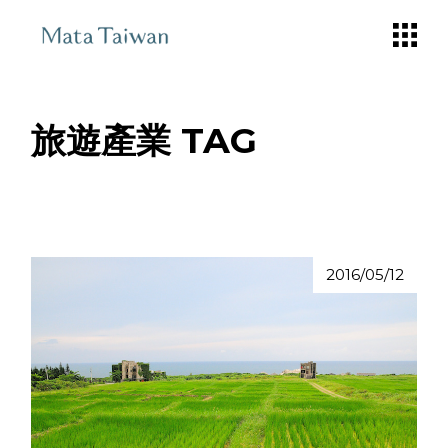
Skip
to
the
content
旅遊產業 TAG
2016/05/12