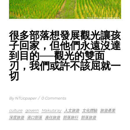
很多部落想發展觀光讓孩
子回家，但他們永遠沒達
到目的──觀光的雙面
刃，我們或許不該屈就一
切
By NTUcpaper
/
0 Comments
culture
govern
Makuta'ay
人文旅遊
文化體驗
旅遊產業
深度旅遊
港口部落
責任旅遊
部落旅行
部落旅遊