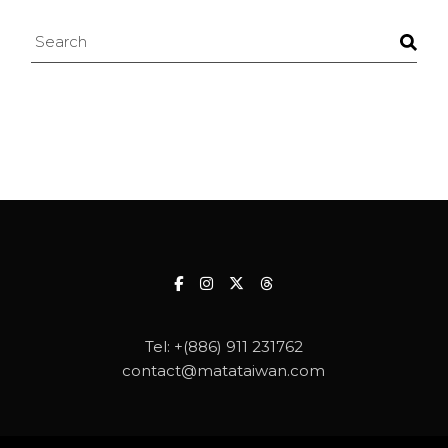
Search
Tel:
+(886) 911 231762
contact@matataiwan.com