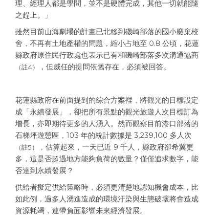
理、經理人都是學問，並不是硬體完成，其他一切就能隨
之趕上。」
雖然目前山海劇場的計畫已北移到磯崎部落的國小廢棄校
舍，不再有土地產權的問題，縮小占地至 0.8 公頃，花蓮
縣政府原住民行政處也表示已有和磯崎部落多次溝通協商
，但威任的提問依舊存在，必須被回答。
（註4）
花蓮縣政府在前面提到的綜合方案裡，將觀光的目標設定
成「永續發展」，卻把所有景點的觀光旅遊人次目標訂為
增長，亦即期待更多的人湧入。然而觀察目前港口部落的
石梯坪遊憩區，103 年的統計數據是 3,239,100 多人次
，估算起來，一天已近 9 千人，縣政府卻希冀更
（註5）
多，這是否超過地方能夠負荷的數量？僅僅追求數字，能
否達到永續發展？
供給者擬定供給策略時，必須更清楚地認知機會成本，比
如此例，過多人湧進造成的環境汙染與生態破壞將會造成
資源耗竭，連帶負面影響未來經濟發展。