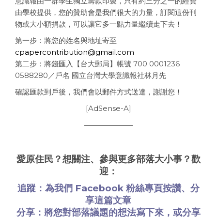
意識報由一群學生獨立籌款印製，
只有約三分之一的經費
由學校提供，您的贊助會是我們很大的力量，
訂閱這份刊
物或大小額捐款，可以讓它多一點力量繼續走下去！
第一步：將您的姓名與地址寄至
cpapercontribution@gmail.com
第二步：將錢匯入【台大郵局】帳號 700 0001236
0588280／戶名 國立台灣大學意識報社林月先
確認匯款到戶後，我們會以郵件方式送達，謝謝您！
[AdSense-A]
愛原住民？想關注、參與更多部落大小事？歡
迎：
追蹤：為我們
Facebook 粉絲專頁
按讚、分
享這篇文章
分享：將您對部落議題的想法
寫下來
，或
分享