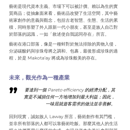
藝術是現代資本主義、市場下可以被計價、賴以為生的實
質商品；從抽象面來看，藝術品改變了生活空間，其中藝
術家創作的意義與觀念，包括古老智慧、生態、生活的累
積，同時形塑了外人跟新一代小朋友，甚至是族人自己對
於部落的認識，一如「敘述使自我認同存在」所言。
藝術在港口部落，像是一種蚌對於無法排除的異物入侵，
分泌碳酸鈣與珍珠母將之調和、包裹，最後形成珍珠的過
程，於是 Makota’ay 將成為珍珠般美的存在。
未來，觀光作為一種產業
要達到一個 Pareto efficiency 的經濟分配，其
實是不減損任何一方地增加到最大利益；因此，
一味屈就遊客需求的做法並非善解。
回到現實，誠如族人 Laway 所言，藝術創作有其門檻，
並非所有部落的人都可以靠藝術吃飯。那麼其他人的生活