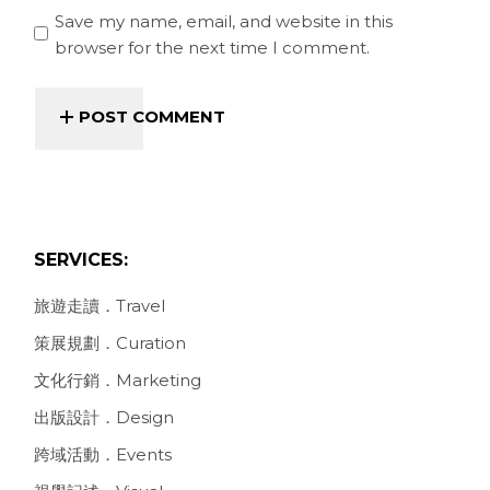
Save my name, email, and website in this
browser for the next time I comment.
POST COMMENT
SERVICES:
旅遊走讀．Travel
策展規劃．Curation
文化行銷．Marketing
出版設計．Design
跨域活動．Events