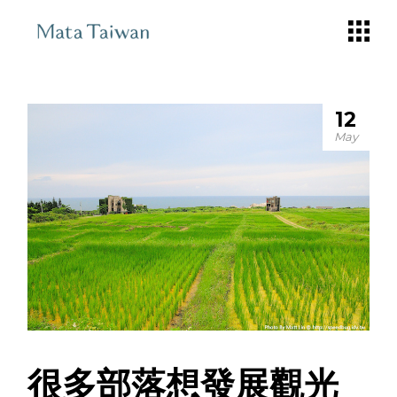
Skip
to
the
content
12
May
很多部落想發展觀光