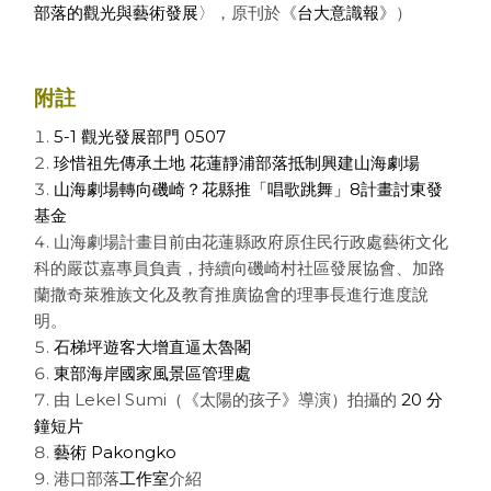
部落的觀光與藝術發展
〉，原刊於《
台大意識報
》）
附註
5-1 觀光發展部門 0507
珍惜祖先傳承土地 花蓮靜浦部落抵制興建山海劇場
山海劇場轉向磯崎？花縣推「唱歌跳舞」8計畫討東發
基金
山海劇場計畫目前由花蓮縣政府原住民行政處藝術文化
科的嚴苡嘉專員負責，持續向磯崎村社區發展協會、加路
蘭撒奇萊雅族文化及教育推廣協會的理事長進行進度說
明。
石梯坪遊客大增直逼太魯閣
東部海岸國家風景區管理處
由 Lekel Sumi（《太陽的孩子》導演）拍攝的
20 分
鐘短片
藝術 Pakongko
港口部落
工作室
介紹