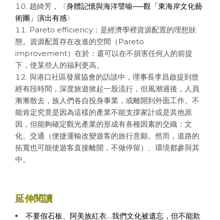
趙綺芳，〈
身體記憶與海洋譬喻──觀「東海岸文化藝
術團」演出有感
〉
Pareto efficiency：是經濟學裡資源配置的理想狀
態。資源配置存在改進的空間（Pareto
improvement）在於：還可以在不損害任何人的前提
下，使某些人的福利更高。
與港口社區發展協會的訪談中，理事長李昌啟提到曾
經有段時間，深度旅遊掀起一股流行，但風潮過後，人員
漸漸散去，族人們各自投身事業，或離開到外面工作。不
能肯定究竟是因為這樣的產業不能支撐家計或是其他原
因，但能夠確定觀光產業的形成有各種因素的交織：文
化、交通（便捷運輸改變遊客的旅行意願。然而，道路的
拓寬也可能使遊客直接離開，不做停留）、環境都參與其
中。
延伸閱讀
不要假石板、阿美族紅衣…我們文化被遺忘，但不能欺