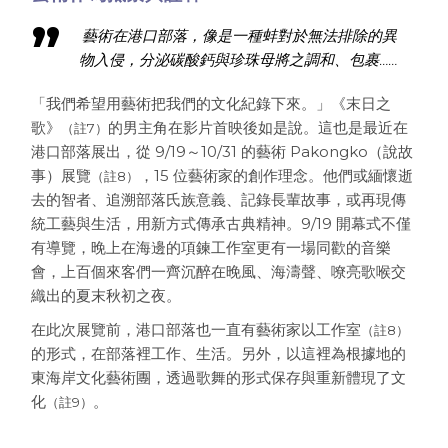
藝術在港口部落，像是一種蚌對於無法排除的異
物入侵，分泌碳酸鈣與珍珠母將之調和、包裹……
「我們希望用藝術把我們的文化紀錄下來。」《末日之
歌》
的男主角在影片首映後如是說。這也是最近在
（註7）
港口部落展出，從 9/19～10/31 的藝術 Pakongko（說故
事）展覽
，15 位藝術家的創作理念。他們或緬懷逝
（註8）
去的智者、追溯部落氏族意義、記錄長輩故事，或再現傳
統工藝與生活，用新方式傳承古典精神。9/19 開幕式不僅
有導覽，晚上在海邊的項鍊工作室更有一場同歡的音樂
會，上百個來客們一齊沉醉在晚風、海濤聲、嘹亮歌喉交
織出的夏末秋初之夜。
在此次展覽前，港口部落也一直有藝術家以工作室
（註8）
的形式，在部落裡工作、生活。另外，以這裡為根據地的
東海岸文化藝術團，透過歌舞的形式保存與重新體現了文
化
。
（註9）