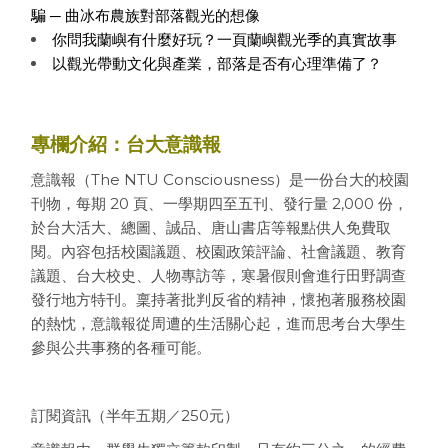
騙 ─ 曲冰布農族對部落觀光的想像
你問我蘭嶼有什麼好玩？一頁蘭嶼觀光季的真實故事
以觀光帶動文化與產業，部落是否有心理準備了？
專欄介紹：台大意識報
意識報（The NTU Consciousness）是一份台大的校園
刊物，
每期 20 頁、一學期四至五刊、發行量 2,000 份，
於台大活大、
總圖、誠品、唐山書店等報點供人免費取
閱。內容包括校園議題、
校園政策評論、社會議題、教育
議題、台大校史、人物專訪等，
寒暑假則會進行田野調查
發行地方特刊。稟持著批判反省的精神，
懷抱著服務校園
的熱忱，意識報從周遭的生活關心起，
進而思考台大學生
參與公共事務的各種可能。
訂閱資訊（半年五期／250元）