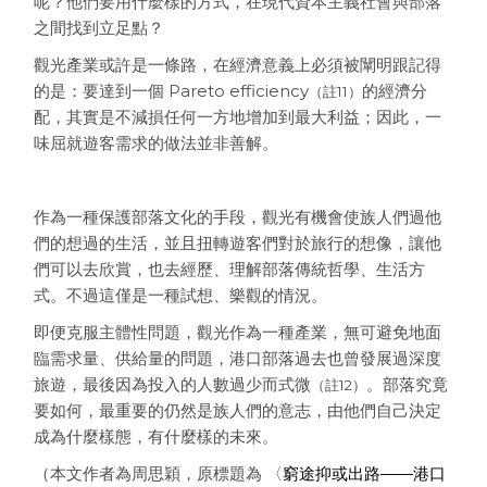
呢？他們要用什麼樣的方式，在現代資本主義社會與部落
之間找到立足點？
觀光產業或許是一條路，在經濟意義上必須被闡明跟記得
的是：要達到一個 Pareto efficiency
的經濟分
（註11）
配，其實是不減損任何一方地增加到最大利益；因此，一
味屈就遊客需求的做法並非善解。
作為一種保護部落文化的手段，觀光有機會使族人們過他
們的想過的生活，並且扭轉遊客們對於旅行的想像，讓他
們可以去欣賞，也去經歷、理解部落傳統哲學、生活方
式。不過這僅是一種試想、樂觀的情況。
即便克服主體性問題，觀光作為一種產業，無可避免地面
臨需求量、供給量的問題，港口部落過去也曾發展過深度
旅遊，最後因為投入的人數過少而式微
。部落究竟
（註12）
要如何，最重要的仍然是族人們的意志，由他們自己決定
成為什麼樣態，有什麼樣的未來。
（本文作者為周思穎，原標題為 〈
窮途抑或出路——港口