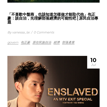
「不喜歡中盤商，也該知道怎樣做才能取代他」包正
豪：談自治，先理解部落經濟的可能性吧⎪原民自治專
題
By vanessa_lai
/
0 Comments
govern
包正豪
原住民族自治
經濟
部落產業
10
Jul