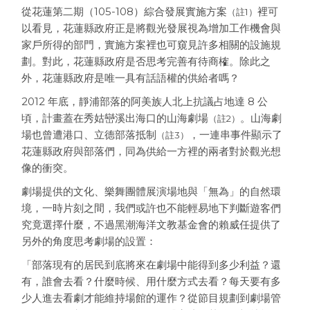
從花蓮第二期（105-108）綜合發展實施方案
裡可
（註1）
以看見，花蓮縣政府正是將觀光發展視為增加工作機會與
家戶所得的部門，實施方案裡也可窺見許多相關的設施規
劃。對此，花蓮縣政府是否思考完善有待商榷。除此之
外，花蓮縣政府是唯一具有話語權的供給者嗎？
2012 年底，靜浦部落的阿美族人北上抗議占地達 8 公
頃，計畫蓋在秀姑巒溪出海口的山海劇場
。山海劇
（註2）
場也曾遭港口、立德部落抵制
，一連串事件顯示了
（註3）
花蓮縣政府與部落們，同為供給一方裡的兩者對於觀光想
像的衝突。
劇場提供的文化、樂舞團體展演場地與「無為」的自然環
境，一時片刻之間，我們或許也不能輕易地下判斷遊客們
究竟選擇什麼，不過黑潮海洋文教基金會的賴威任提供了
另外的角度思考劇場的設置：
「部落現有的居民到底將來在劇場中能得到多少利益？還
有，誰會去看？什麼時候、用什麼方式去看？每天要有多
少人進去看劇才能維持場館的運作？從節目規劃到劇場管