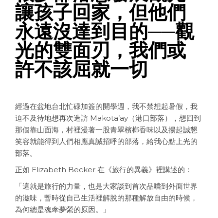
讓孩子回家，但他們
永遠沒達到目的──觀
光的雙面刃，我們或
許不該屈就一切
經過在盆地台北忙碌加簽的開學週，我不禁想起暑假，我
迫不及待地想再次造訪 Makota’ay（港口部落），想回到
那個靠山面海，村裡漫著一股青翠檳榔香味以及揚起誠懇
笑容就能得到人們相應真誠招呼的部落，給我心點上光的
部落。
正如 Elizabeth Becker 在《旅行的異義》裡講述的：
「這就是旅行的力量，也是大家談到首次品嚐到外面世界
的滋味，暫時從自己生活裡解脫的那種解放自由的時候，
為何總是魂牽夢縈的原因。」