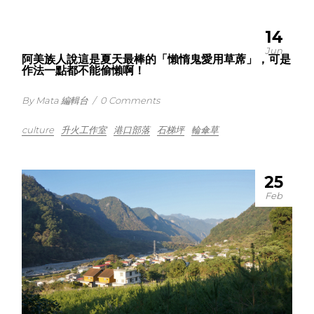
14
Jun
阿美族人說這是夏天最棒的「懶惰鬼愛用草蓆」，可是
作法一點都不能偷懶啊！
By Mata 編輯台
/
0 Comments
culture
升火工作室
港口部落
石梯坪
輪傘草
25
Feb