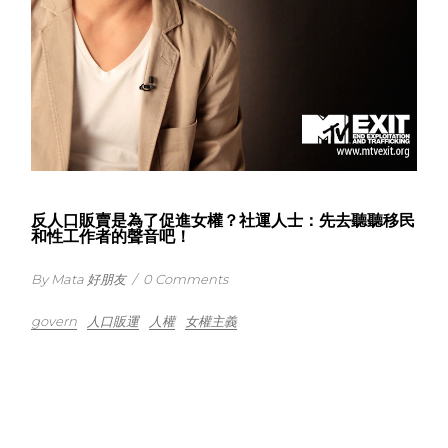
反人口販賣是為了促進女權？社運人士：先去聽聽移民
和性工作者的聲音吧！
By Mata 好朋友
/
0 Comments
govern
人口販運
人權
女權主義