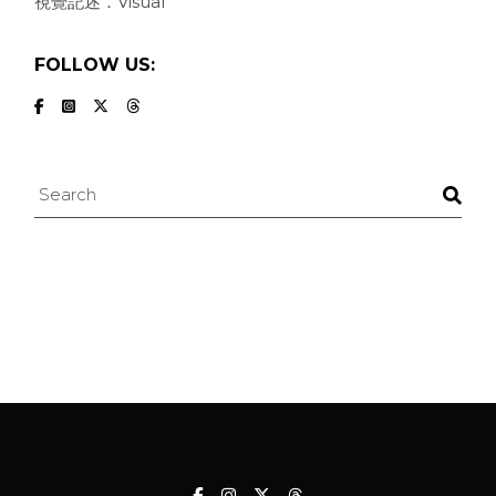
視覺記述．Visual
FOLLOW US:
Search