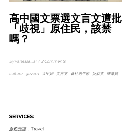
高中國文票選文言文遭批
「歧視」原住民，該禁
嗎？
By vanessa_lai
/
2 Comments
culture
govern
大甲婦
文言文
番社過年歌
阮蔡文
陳肇興
SERVICES:
旅遊走讀．Travel