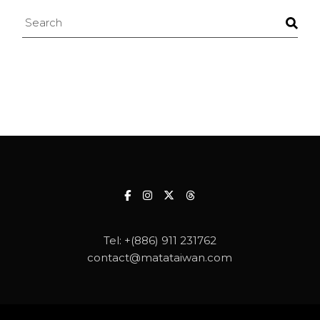
Search
Tel:
+(886) 911 231762
contact@matataiwan.com