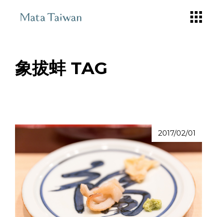
Skip
to
the
content
象拔蚌 TAG
2017/02/01