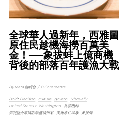
全球華人過新年，西雅圖
原住民趁機海撈百萬美
金！──象拔蚌上億商機
背後的部落百年護漁大戰
By Mata 編輯台
/
0 Comments
Boldt Decision
culture
govern
Nisqually
United States v. Washington
共管機制
美利堅合眾國訴華盛頓州案
美洲原住民族
象拔蚌