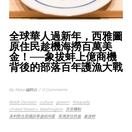
全球華人過新年，西雅圖
原住民趁機海撈百萬美
金！──象拔蚌上億商機
背後的部落百年護漁大戰
By Mata 編輯台
/
0 Comments
Boldt Decision
culture
govern
Nisqually
United States v. Washington
共管機制
美利堅合眾國訴華盛頓州案
美洲原住民族
象拔蚌