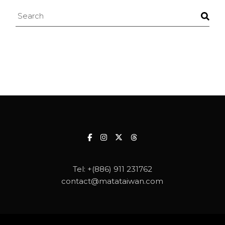
Search
Tel:
+(886) 911 231762
contact@matataiwan.com