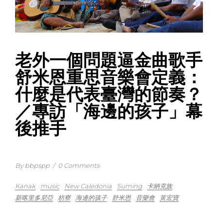
老外一個問題逼金曲歌手
舒米恩重思音樂會定義：
什麼是代表臺灣的節奏？
／專訪「海邊的孩子」幕
後推手
By bbpspp
/
0 Comments
Kanak
music
New Caledonia
Suming
卡納克族
新喀里多尼亞
枋寮
海邊的孩子
舒米恩
音樂會
黃宏寶