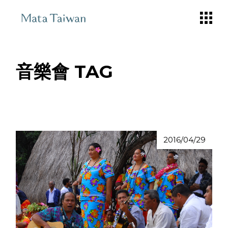
Skip
to
the
content
音樂會 TAG
2016/04/29