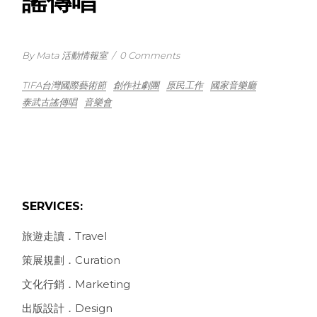
謠傳唱
By Mata 活動情報室
/
0 Comments
TIFA台灣國際藝術節
創作社劇團
原民工作
國家音樂廳
泰武古謠傳唱
音樂會
SERVICES:
旅遊走讀．Travel
策展規劃．Curation
文化行銷．Marketing
出版設計．Design