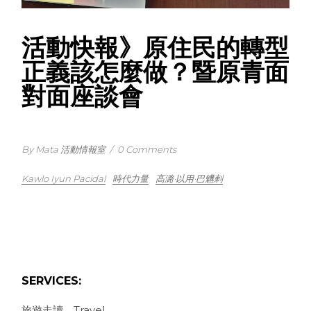
活動快報》原住民的轉型
正義該怎麼做？暨原青面
對面座談會
By Mata 活動情報室
/
0 Comments
Kawlo Iyun Pacidal
時代力量
高潞·以用·巴魕剌
SERVICES:
旅遊走讀．Travel