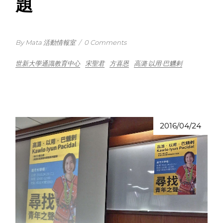
題
By Mata 活動情報室
/
0 Comments
世新大學通識教育中心
宋聖君
方喜恩
高潞·以用·巴魕剌
2016/04/24