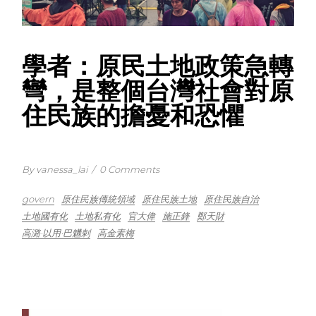
學者：原民土地政策急轉
彎，是整個台灣社會對原
住民族的擔憂和恐懼
By vanessa_lai
/
0 Comments
govern
原住民族傳統領域
原住民族土地
原住民族自治
土地國有化
土地私有化
官大偉
施正鋒
鄭天財
高潞·以用·巴魕剌
高金素梅