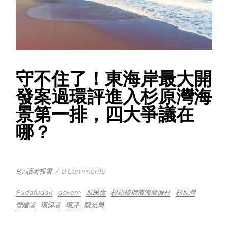
守不住了！東海岸最大開
發案過環評進入杉原灣海
景第一排，四大爭議在
哪？
By 讀者投書
/
0 Comments
Fudafudak
govern
原民會
杉原棕櫚濱海渡假村
杉原灣
營建署
環保署
環評
觀光局