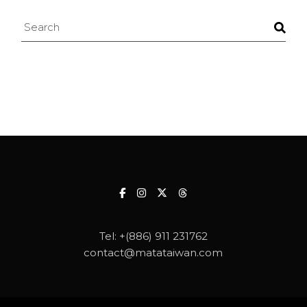
Search
Tel:
+(886) 911 231762
contact@matataiwan.com