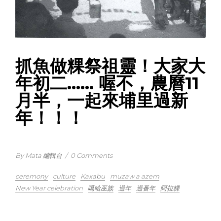
抓魚做粿祭祖靈！大家大
年初二…… 喔不，農曆11
月半，一起來埔里過新
年！！！
By Mata 編輯台
/
0 Comments
ceremony
culture
Kaxabu
muzaw a azem
New Year celebration
噶哈巫族
過年
過番年
阿拉粿