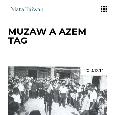
Skip
to
the
content
MUZAW A AZEM
TAG
2013/12/14