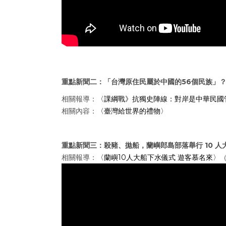
重點新聞二：「
台灣原住民屬於中國的56個民族」
相關報導：
〈課綱戰》抗獨史陣線：對岸是中華民國
相關內容：
〈臺灣給世界的禮物〉
重點新聞三：殺豬、拋船，蘭嶼郎島部落舉行 10 人
相關報導：
〈蘭嶼10人大船下水儀式 遊客慕名來〉