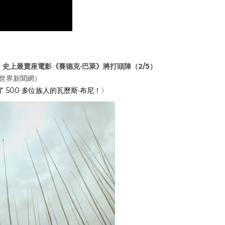
，史上最賣座電影《賽德克‧巴萊》將打頭陣（2/5）
世界新聞網）
 500 多位族人的瓦歷斯‧布尼！〉