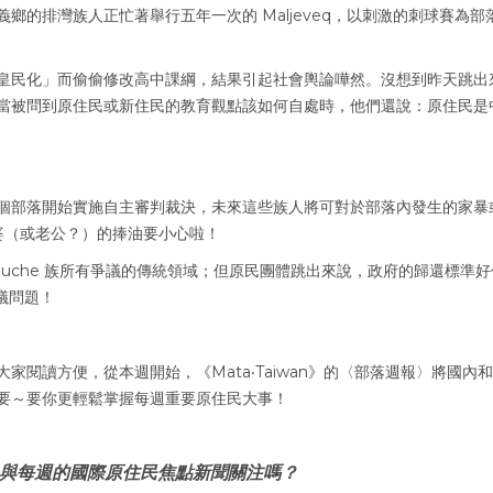
的排灣族人正忙著舉行五年一次的 Maljeveq，以刺激的刺球賽為部
皇民化」而偷偷修改高中課綱，結果引起社會輿論嘩然。沒想到昨天跳出
當被問到原住民或新住民的教育觀點該如何自處時，他們還說：原住民是
個部落開始實施自主審判裁決，未來這些族人將可對於部落內發生的家暴
婆（或老公？）的捧油要小心啦！
apuche 族所有爭議的傳統領域；但原民團體跳出來說，政府的歸還標準
爭議問題！
閱讀方便，從本週開始，《Mata‧Taiwan》的〈部落週報〉將國內
要～要你更輕鬆掌握每週重要原住民大事！
與每週的國際原住民焦點新聞關注嗎？