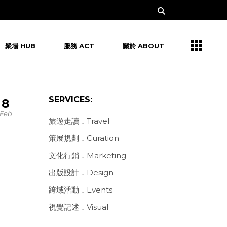
聚場 HUB
服務 ACT
關於 ABOUT
SERVICES:
8
Feb
旅遊走讀．Travel
策展規劃．Curation
文化行銷．Marketing
出版設計．Design
跨域活動．Events
視覺記述．Visual