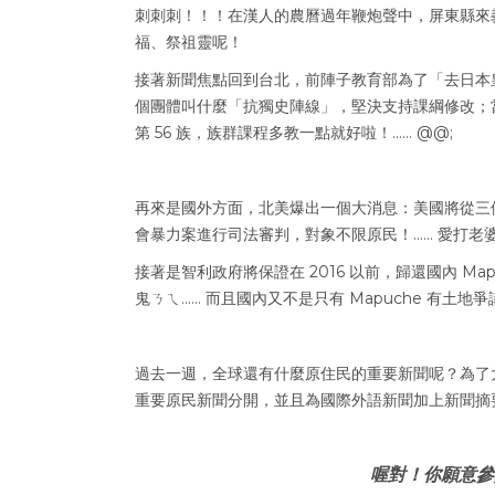
刺刺刺！！！在漢人的農曆過年鞭炮聲中，屏東縣來義鄉
福、祭祖靈呢！
接著新聞焦點回到台北，前陣子教育部為了「去日本
個團體叫什麼「抗獨史陣線」，堅決支持課綱修改；
第 56 族，族群課程多教一點就好啦！…… @@;
再來是國外方面，北美爆出一個大消息：美國將從三
會暴力案進行司法審判，對象不限原民！…… 愛打老
接著是智利政府將保證在 2016 以前，歸還國內 M
鬼ㄋㄟ…… 而且國內又不是只有 Mapuche 有土地
過去一週，全球還有什麼原住民的重要新聞呢？為了大家
重要原民新聞分開，並且為國際外語新聞加上新聞摘
喔對！你願意參