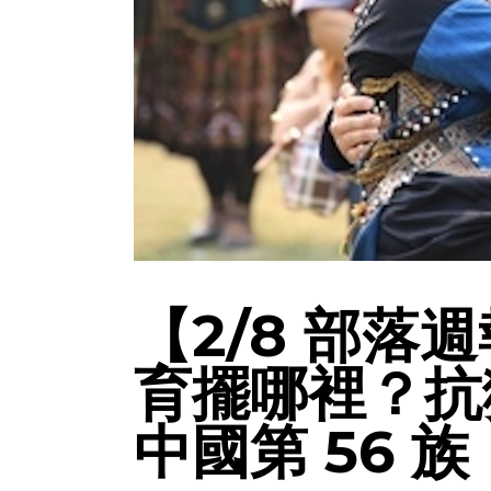
【2/8 部落
育擺哪裡？抗
中國第 56 