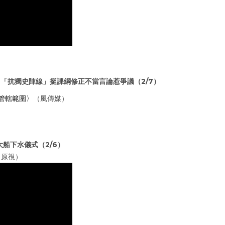
？「
抗獨史陣線」挺課綱修正不當言論惹爭議
（2/7）
管轄範圍〉
（風傳媒）
大船下水儀式（2/6）
（原視）