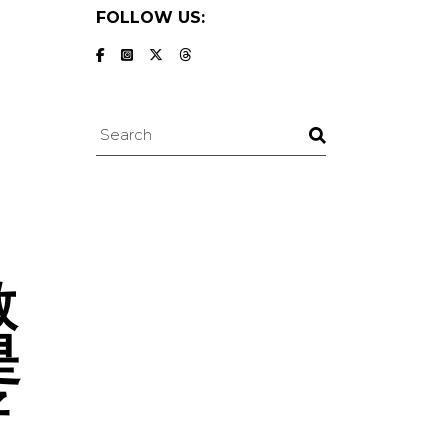
FOLLOW US:
Search
教
是
好