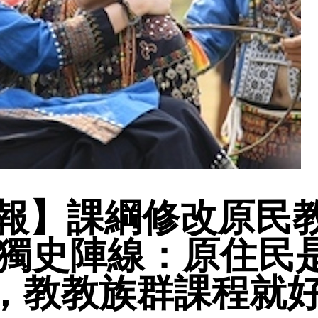
週報】課綱修改原民
獨史陣線：原住民
族，教教族群課程就