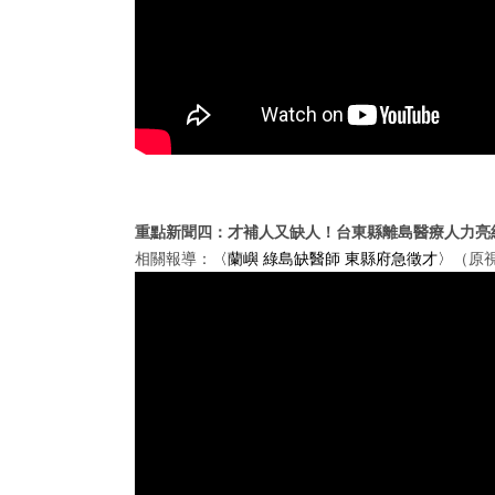
重點新聞四：才補人又缺人！台東縣離島醫療人力亮紅
相關報導：
〈蘭嶼 綠島缺醫師 東縣府急徵才〉
（原