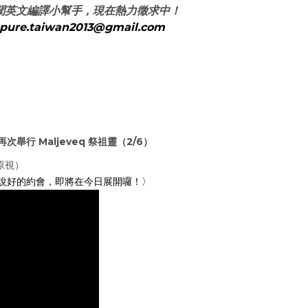
聞英文編譯小幫手，現在熱力徵求中！
pure.taiwan2013@gmail.com
行 Maljeveq 祭祖靈（2/6）
原視）
說好的約會，即將在今日展開囉！〉