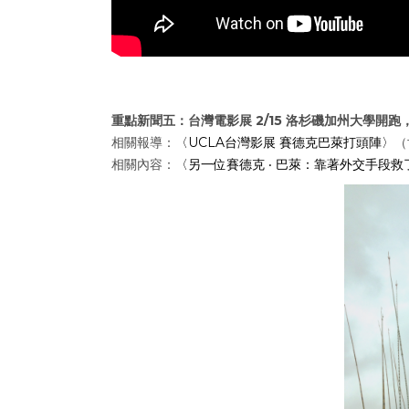
重點新聞五：台灣電影展 2/15 洛杉磯加州大學開跑
相關報導：
〈UCLA台灣影展 賽德克巴萊打頭陣〉
（
相關內容：
〈另一位賽德克 ‧ 巴萊：靠著外交手段救了